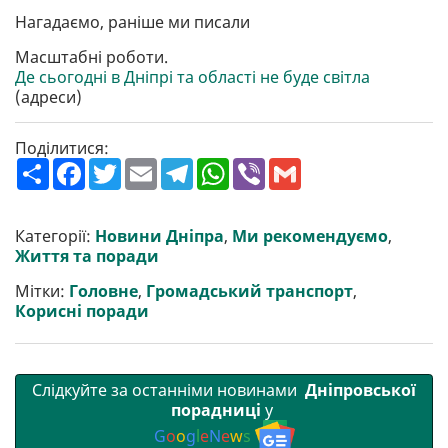
Нагадаємо, раніше ми писали
Масштабні роботи.
Де сьогодні в Дніпрі та області не буде світла
(адреси)
Поділитися:
П
F
T
E
T
W
V
G
о
a
w
m
e
h
i
m
ш
c
i
a
l
a
b
a
и
e
t
i
e
t
e
i
р
b
t
l
g
s
r
l
Категорії:
Новини Дніпра
,
Ми рекомендуємо
,
и
o
e
r
A
Життя та поради
т
o
r
a
p
и
k
m
p
Мітки:
Головне
,
Громадський транспорт
,
Корисні поради
Слідкуйте за останніми новинами
Дніпровської
порадниці
у
G
o
o
g
l
e
N
e
w
s