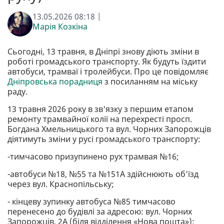
13.05.2026 08:18 |
Марія Козкіна
Сьогодні, 13 травня, в Дніпрі знову діють зміни в
роботі громадського транспорту. Як будуть їздити
автобуси, трамваї і тролейбуси. Про це повідомляє
Дніпровська порадниця
з посиланням на міську
раду.
13 травня 2026 року в зв'язку з першим етапом
ремонту трамвайної колії на перехресті просп.
Богдана Хмельницького та вул. Чорних Запорожців
діятимуть зміни у русі громадського транспорту:
-тимчасово призупинено рух трамвая №16;
-автобуси №18, №55 та №151А здійснюють об’їзд
через вул. Краснопільську;
- кінцеву зупинку автобуса №85 тимчасово
перенесено до будівлі за адресою: вул. Чорних
Запорожців, 2А (біля відділення «Нова пошта»);