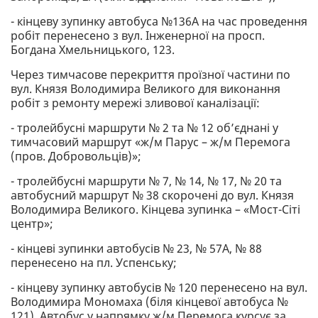
- кінцеву зупинку автобуса №136А на час проведення
робіт перенесено з вул. Інженерної на просп.
Богдана Хмельницького, 123.
Через тимчасове перекриття проїзної частини по
вул. Князя Володимира Великого для виконання
робіт з ремонту мережі зливової каналізації:
- тролейбусні маршрути № 2 та № 12 об’єднані у
тимчасовий маршрут «ж/м Парус – ж/м Перемога
(пров. Добровольців)»;
- тролейбусні маршрути № 7, № 14, № 17, № 20 та
автобусний маршрут № 38 скорочені до вул. Князя
Володимира Великого. Кінцева зупинка – «Мост-Сіті
центр»;
- кінцеві зупинки автобусів № 23, № 57А, № 88
перенесено на пл. Успенську;
- кінцеву зупинку автобусів № 120 перенесено на вул.
Володимира Мономаха (біля кінцевої автобуса №
121). Автобус у напрямку ж/м Перемога курсує за