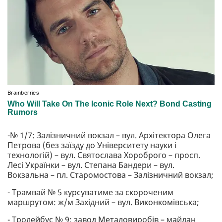
-№ 1/7: Залізничний вокзал – вул. Архітектора Олега
Петрова (без заїзду до Університету науки і
технологій) – вул. Святослава Хороброго – просп.
Лесі Українки – вул. Степана Бандери – вул.
Вокзальна – пл. Старомостова – Залізничний вокзал;
- Трамвай № 5 курсуватиме за скороченим
маршрутом: ж/м Західний – вул. Виконкомівська;
- Тролейбус № 9: завод Металовиробів – майдан