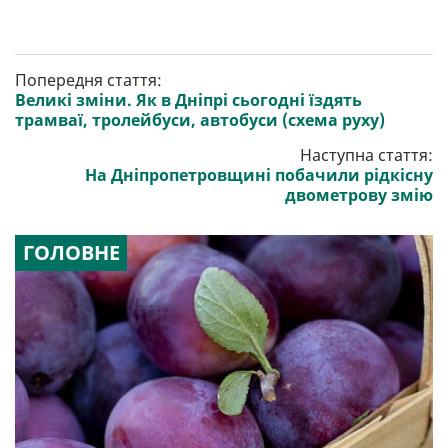
Попередня стаття:
Великі зміни. Як в Дніпрі сьогодні їздять
трамваї, тролейбуси, автобуси (схема руху)
Наступна стаття:
На Дніпропетровщині побачили рідкісну
двометрову змію
ГОЛОВНЕ