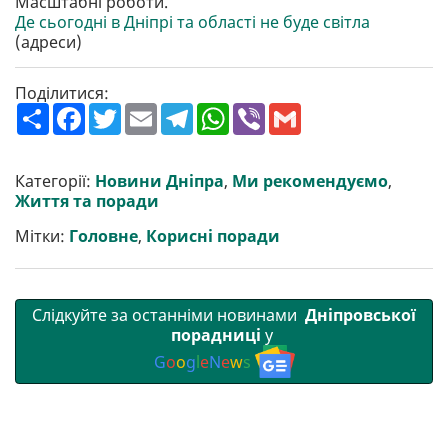
Масштабні роботи.
Де сьогодні в Дніпрі та області не буде світла
(адреси)
Поділитися:
П
F
T
E
T
W
V
G
о
a
w
m
e
h
i
m
ш
c
i
a
l
a
b
a
и
e
t
i
e
t
e
i
р
b
t
l
g
s
r
l
Категорії:
Новини Дніпра
,
Ми рекомендуємо
,
и
o
e
r
A
Життя та поради
т
o
r
a
p
и
k
m
p
Мітки:
Головне
,
Корисні поради
Слідкуйте за останніми новинами
Дніпровської
порадниці
у
G
o
o
g
l
e
N
e
w
s