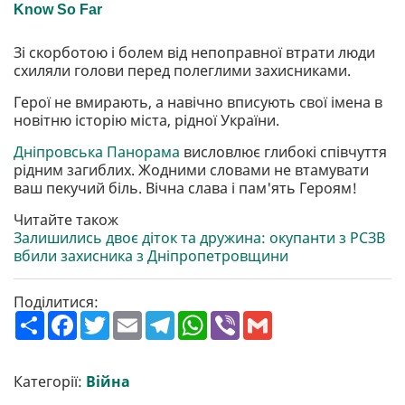
Зі скорботою і болем від непоправної втрати люди
схиляли голови перед полеглими захисниками.
Герої не вмирають, а навічно вписують свої імена в
новітню історію міста, рідної України.
Дніпровська Панорама
висловлює глибокі співчуття
рідним загиблих. Жодними словами не втамувати
ваш пекучий біль. Вічна слава і пам'ять Героям!
Читайте також
Залишились двоє діток та дружина: окупанти з РСЗВ
вбили захисника з Дніпропетровщини
Поділитися:
П
F
T
E
T
W
V
G
о
a
w
m
e
h
i
m
ш
c
i
a
l
a
b
a
и
e
t
i
e
t
e
i
р
b
t
l
g
s
r
l
Категорії:
Війна
и
o
e
r
A
т
o
r
a
p