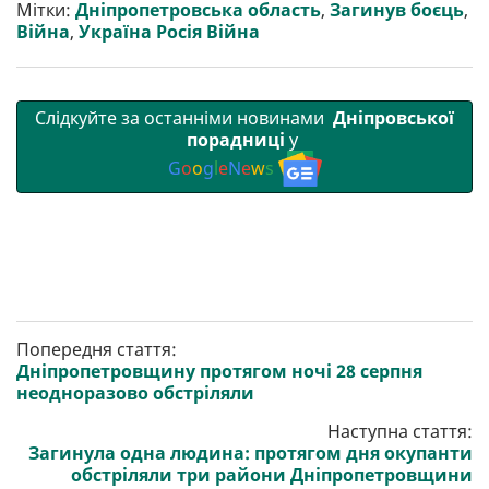
Мітки:
Дніпропетровська область
,
Загинув боєць
,
и
k
m
p
Війна
,
Україна Росія Війна
Слідкуйте за останніми новинами
Дніпровської
порадниці
у
G
o
o
g
l
e
N
e
w
s
Попередня стаття:
Дніпропетровщину протягом ночі 28 серпня
неодноразово обстріляли
Наступна стаття:
Загинула одна людина: протягом дня окупанти
обстріляли три райони Дніпропетровщини