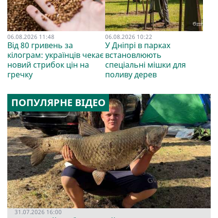
06.08.2026 11:48
06.08.2026 10:22
Від 80 гривень за
У Дніпрі в парках
кілограм: українців чекає
встановлюють
новий стрибок цін на
спеціальні мішки для
гречку
поливу дерев
ПОПУЛЯРНЕ ВІДЕО
31.07.2026 16:00