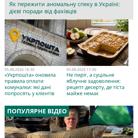
Як пережити аномальну спеку в Україні:
дієві поради від фахівців
05.08.2026 18:30
05.08.2026 17:00
«Укрпошта» оновила
Не пиріг, а суцільне
правила оплати
яблучне задоволення:
комуналки: які дані
рецепт десерту, де тіста
попросять у клієнтів
майже немає
ПОПУЛЯРНЕ ВІДЕО