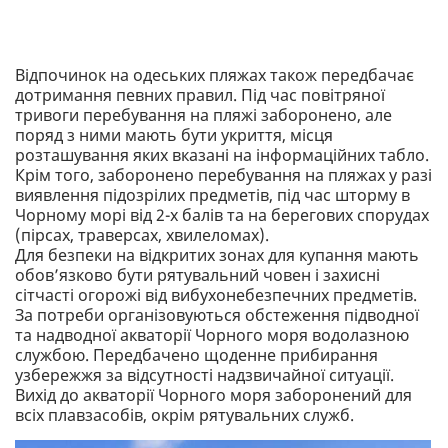
Відпочинок на одеських пляжах також передбачає
дотримання певних правил. Під час повітряної
тривоги перебування на пляжі заборонено, але
поряд з ними мають бути укриття, місця
розташування яких вказані на інформаційних табло.
Крім того, заборонено перебування на пляжах у разі
виявлення підозрілих предметів, під час шторму в
Чорному морі від 2-х балів та на берегових спорудах
(пірсах, траверсах, хвилеломах).
Для безпеки на відкритих зонах для купання мають
обов’язково бути рятувальний човен і захисні
сітчасті огорожі від вибухонебезпечних предметів.
За потреби організовуються обстеження підводної
та надводної акваторії Чорного моря водолазною
службою. Передбачено щоденне прибирання
узбережжя за відсутності надзвичайної ситуації.
Вихід до акваторії Чорного моря заборонений для
всіх плавзасобів, окрім рятувальних служб.