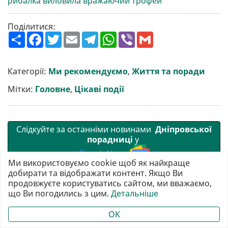
рибалка виловила вражаючий трофей
Поділитися:
П
F
T
E
T
W
V
G
о
a
w
m
e
h
i
m
ш
c
i
a
l
a
b
a
и
e
t
i
e
t
e
i
р
b
t
l
g
s
r
l
Категорії:
Ми рекомендуємо
,
Життя та поради
и
o
e
r
A
т
o
r
a
p
Мітки:
Головне
,
Цікаві події
и
k
m
p
Слідкуйте за останніми новинами
Дніпровської
порадниці
у
G
o
o
g
l
e
N
e
w
s
Ми використовуємо cookie щоб як найкраще
добирати та відображати контент. Якщо Ви
продовжуєте користуватись сайтом, ми вважаємо,
що Ви погодились з цим.
Детальніше
OK