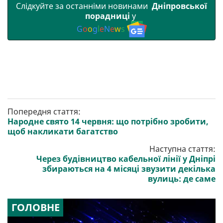
Слідкуйте за останніми новинами
Дніпровської
порадниці
у
G
o
o
g
l
e
N
e
w
s
Попередня стаття:
Народне свято 14 червня: що потрібно зробити,
щоб накликати багатство
Наступна стаття:
Через будівництво кабельної лінії у Дніпрі
збираються на 4 місяці звузити декілька
вулиць: де саме
ГОЛОВНЕ