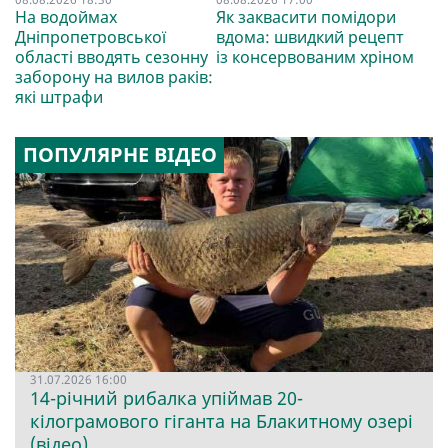
На водоймах
Як заквасити помідори
Дніпропетровської
вдома: швидкий рецепт
області вводять сезонну
із консервованим хріном
заборону на вилов раків:
які штрафи
ПОПУЛЯРНЕ ВІДЕО
31.07.2026 16:00
14-річний рибалка упіймав 20-
кілограмового гіганта на Блакитному озері
(відео)