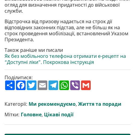
огляд для визначення придатності до військової
служби.
Відстрочка від призову надається на строк дії
відповідних законних підстав, але не більш як на
строк проведення мобілізації, встановлений Указом
Президента.
Також раніше ми писали
Як без мобільного телефона отримати е-рецепт на
“Доступні ліки”. Покрокова інструкція
Поділитися:
П
F
T
E
T
W
V
G
о
a
w
m
e
h
i
m
ш
c
i
a
l
a
b
a
и
e
t
i
e
t
e
i
р
b
t
l
g
s
r
l
Категорії:
Ми рекомендуємо
,
Життя та поради
и
o
e
r
A
т
o
r
a
p
Мітки:
Головне
,
Цікаві події
и
k
m
p