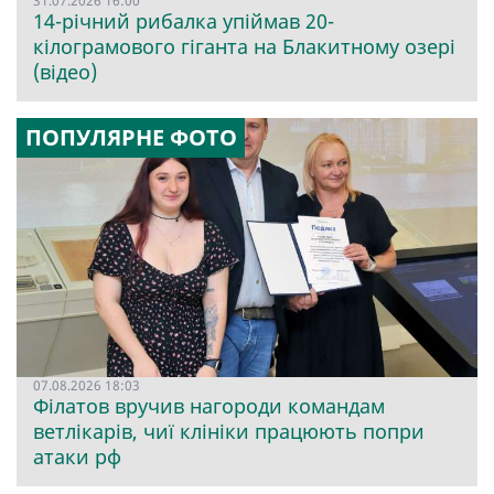
31.07.2026 16:00
14-річний рибалка упіймав 20-
кілограмового гіганта на Блакитному озері
(відео)
ПОПУЛЯРНЕ ФОТО
07.08.2026 18:03
Філатов вручив нагороди командам
ветлікарів, чиї клініки працюють попри
атаки рф