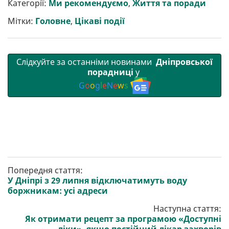
р
b
t
l
g
s
r
l
Категорії:
Ми рекомендуємо
,
Життя та поради
и
o
e
r
A
т
o
r
a
p
Мітки:
Головне
,
Цікаві події
и
k
m
p
Слідкуйте за останніми новинами
Дніпровської
порадниці
у
G
o
o
g
l
e
N
e
w
s
Попередня стаття:
У Дніпрі з 29 липня відключатимуть воду
боржникам: усі адреси
Наступна стаття:
Як отримати рецепт за програмою «Доступні