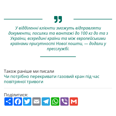
У відділенні клієнти зможуть відправляти
документи, посилки та вантажі до 100 кг до та з
України, всередині країни та між європейськими
країнами присутності Нової пошти, — додали у
пресслужбі.
Також раніше ми писали
Чи потрібно перекривати газовий кран під час
повітряної тривоги
Поділитися:
П
F
T
E
T
W
V
G
о
a
w
m
e
h
i
m
ш
c
i
a
l
a
b
a
и
e
t
i
e
t
e
i