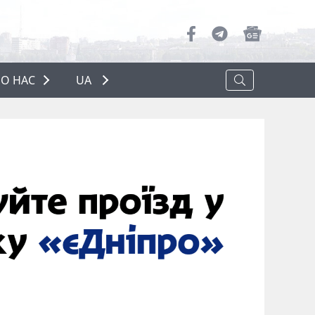
О НАС
UA
ПРО НАС
РЕКЛАМА
ПОЛІТИКА КОНФІДЕНЦІЙНОСТІ