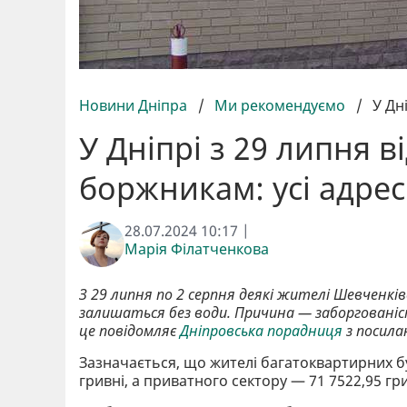
Новини Дніпра
/
Ми рекомендуємо
/
У Дн
У Дніпрі з 29 липня 
боржникам: усі адре
28.07.2024 10:17 |
Марія Філатченкова
З 29 липня по 2 серпня деякі жителі Шевченкі
залишаться без води. Причина — заборгованіст
це повідомляє
Дніпровська порадниця
з посила
Зазначається, що жителі багатоквартирних б
гривні, а приватного сектору — 71 7522,95 гри