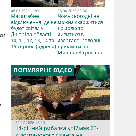
08.08.2026 11:00
08.08.2026 09:30
Масштабне
Чому сьогодні не
відключення: де не
можна скаржитися
будет світла у
на долю та
Дніпрі та області
дивитися в
еси
10, 11, 12, 13, 14 та
дзеркало: головні
15 серпня (адреси)
прикмети на
Мирона Вітрогона
ПОПУЛЯРНЕ ВІДЕО
о
31.07.2026 16:00
14-річний рибалка упіймав 20-
кілограмового гіганта на