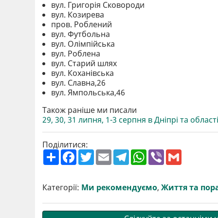
вул. Григорія Сковороди
вул. Козирева
пров. Роблений
вул. Футбольна
вул. Олімпійська
вул. Роблена
вул. Старий шлях
вул. Коханівська
вул. Славна,26
вул. Ямпольська,46
Також раніше ми писали
29, 30, 31 липня, 1-3 серпня в Дніпрі та обла
Поділитися:
П
F
T
E
T
W
V
G
о
a
w
m
e
h
i
m
ш
c
i
a
l
a
b
a
и
e
t
i
e
t
e
i
р
b
t
l
g
s
r
l
Категорії:
Ми рекомендуємо
,
Життя та пор
и
o
e
r
A
т
o
r
a
p
и
k
m
p