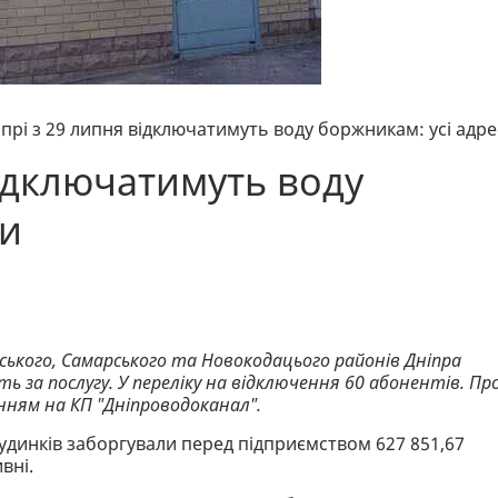
іпрі з 29 липня відключатимуть воду боржникам: усі адр
відключатимуть воду
си
вського, Самарського та Новокодацього районів Дніпра
ь за послугу. У переліку на відключення 60 абонентів. Пр
нням на КП "Дніпроводоканал".
удинків заборгували перед підприємством 627 851,67
вні.