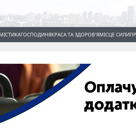
МІСТИКА
ГОСПОДИНЯ
КРАСА ТА ЗДОРОВ’Я
МІСЦЕ СИЛИ
ПР