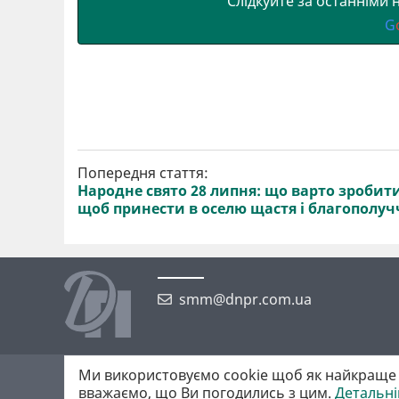
Слідкуйте за останніми
G
Попередня стаття:
Народне свято 28 липня: що варто зробити
щоб принести в оселю щастя і благополуч
smm@dnpr.com.ua
Ми використовуємо cookie щоб як найкраще 
©2026 https://dnpr.com.ua Дніпровська порадниця
вважаємо, що Ви погодились з цим.
Детальн
Всі права захищені. При повному або частковому використанні