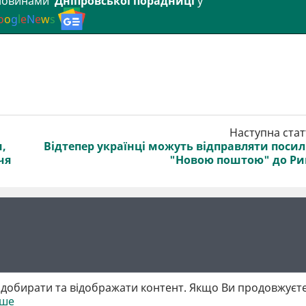
 новинами
Дніпровської порадниці
у
o
o
g
l
e
N
e
w
s
Наступна стат
,
Відтепер українці можуть відправляти поси
чя
"Новою поштою" до Р
добирати та відображати контент. Якщо Ви продовжуєте
іше
 матеріалів обов'язкове активне гіперпосилання у першому абзаці.