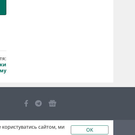
тя:
лки
иму
 користуватись сайтом, ми
OK