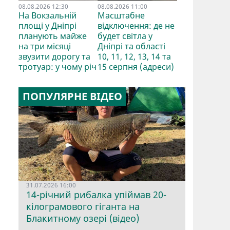
08.08.2026 12:30
08.08.2026 11:00
На Вокзальній
Масштабне
площі у Дніпрі
відключення: де не
планують майже
будет світла у
на три місяці
Дніпрі та області
звузити дорогу та
10, 11, 12, 13, 14 та
тротуар: у чому річ
15 серпня (адреси)
ПОПУЛЯРНЕ ВІДЕО
31.07.2026 16:00
14-річний рибалка упіймав 20-
кілограмового гіганта на
Блакитному озері (відео)