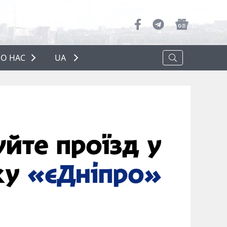
О НАС
UA
ПРО НАС
РЕКЛАМА
ПОЛІТИКА КОНФІДЕНЦІЙНОСТІ