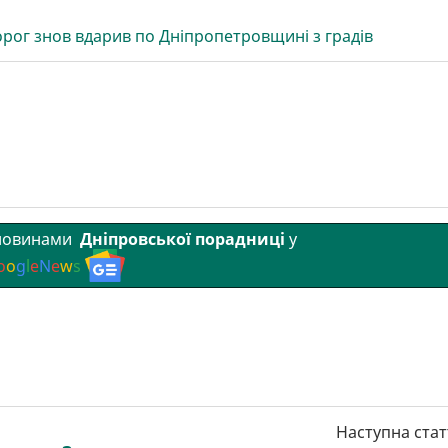
ворог знов вдарив по Дніпропетровщині з градів
 новинами
Дніпровської порадниці
у
o
o
g
l
e
N
e
w
s
Наступна стат