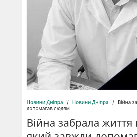
Новини Дніпра
/
Новини Дніпра
/
Війна з
допомагав людям
Війна забрала життя 
який завжди допома