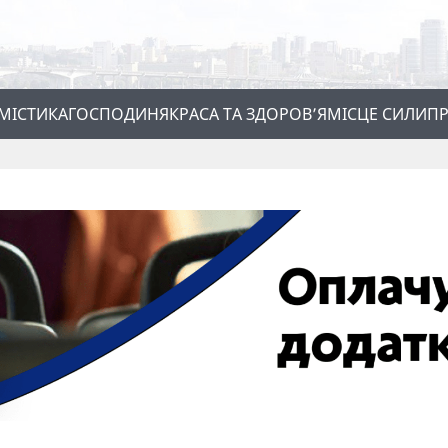
МІСТИКА
ГОСПОДИНЯ
КРАСА ТА ЗДОРОВ’Я
МІСЦЕ СИЛИ
ПР