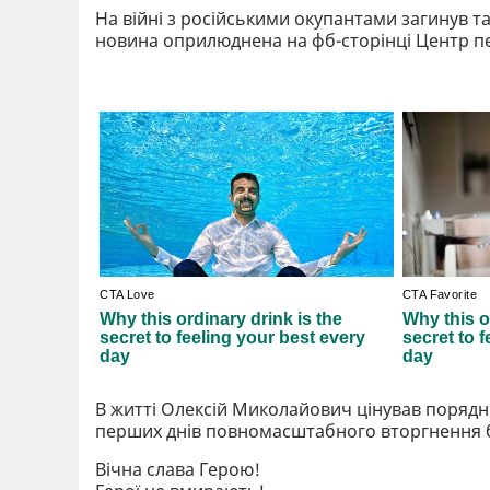
На війні з російськими окупантами загинув 
новина оприлюднена на фб-сторінці Центр пе
В житті Олексій Миколайович цінував порядн
перших днів повномасштабного вторгнення б
Вічна слава Герою!