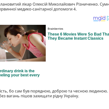
талановитий лікар Олексій Миколайович Різниченко. Сум
рвинної медико-санітарної допомоги 4.
ість, бо сам був порядною, доброю та чесною людиною. 
ез вагань пішов захищати рідну Україну.