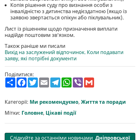
Копія рішення суду про визнання особи з
інвалідністю з дитинства недієздатною (якщо із
заявою звертається опікун або піклувальник).
Лист із рішенням щодо призначення виплати
надійде поштовим зв’язком.
Також раніше ми писали
Вихід на заслужений відпочинок. Коли подавати
заяву, які потрібні документи
Поділитися:
П
F
T
E
T
W
V
G
о
a
w
m
e
h
i
m
ш
c
i
a
l
a
b
a
и
e
t
i
e
t
e
i
р
b
t
l
g
s
r
l
Категорії:
Ми рекомендуємо
,
Життя та поради
и
o
e
r
A
т
o
r
a
p
Мітки:
Головне
,
Цікаві події
и
k
m
p
Слідкуйте за останніми новинами
Дніпровської