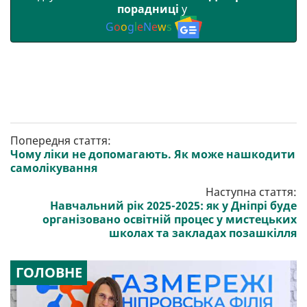
порадниці
у
G
o
o
g
l
e
N
e
w
s
Попередня стаття:
Чому ліки не допомагають. Як може нашкодити
самолікування
Наступна стаття:
Навчальний рік 2025-2025: як у Дніпрі буде
організовано освітній процес у мистецьких
школах та закладах позашкілля
ГОЛОВНЕ