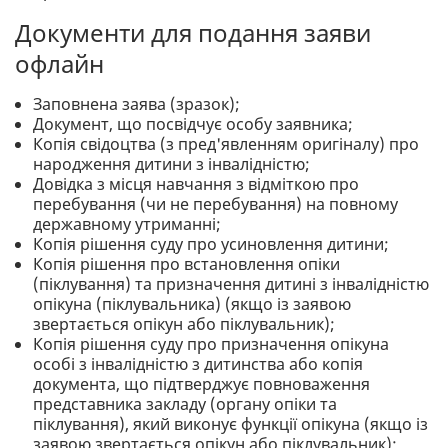
Документи для подання заяви
офлайн
Заповнена заява (зразок);
Документ, що посвідчує особу заявника;
Копія свідоцтва (з пред'явленням оригіналу) про
народження дитини з інвалідністю;
Довідка з місця навчання з відміткою про
перебування (чи не перебування) на повному
державному утриманні;
Копія рішення суду про усиновлення дитини;
Копія рішення про встановлення опіки
(піклування) та призначення дитині з інвалідністю
опікуна (піклувальника) (якщо із заявою
звертається опікун або піклувальник);
Копія рішення суду про призначення опікуна
особі з інвалідністю з дитинства або копія
документа, що підтверджує повноваження
представника закладу (органу опіки та
піклування), який виконує функції опікуна (якщо із
заявою звертається опікун або піклувальник);