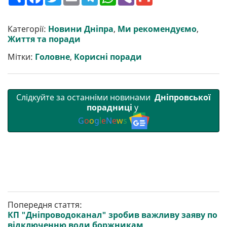
о
a
w
m
e
h
i
m
ш
c
i
a
l
a
b
a
и
e
t
i
e
t
e
i
р
b
t
l
g
s
r
l
Категорії:
Новини Дніпра
,
Ми рекомендуємо
,
и
o
e
r
A
Життя та поради
т
o
r
a
p
и
k
m
p
Мітки:
Головне
,
Корисні поради
Слідкуйте за останніми новинами
Дніпровської
порадниці
у
G
o
o
g
l
e
N
e
w
s
Попередня стаття:
КП "Дніпроводоканал" зробив важливу заяву по
відключенню води боржникам