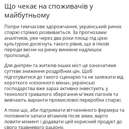
Що чекає на споживачів у
майбутньому
Попри тимчасове здорожчання, український ринок
спаржі стрімко розвивається. За прогнозами
аналітиків, уже через два роки площі під цією
культурою досягнуть такого рівня, що в пікові
періоди весни на ринку виникне надлишок
пропозиції.
Для дніпрян та жителів інших міст це означатиме
суттєве зниження роздрібних цін. Щоб
підготуватися до такого сценарію та не залежати від
короткого «сезонного вікна», українські
господарства вже зараз активно інвестують у
технології тривалого зберігання м'яких пагонів та
вивчають варіанти промислової переробки спаржі.
А поки що, аби підтримати вітчизняного фермера та
поповнити запаси вітамінів після зими, варто
ловити момент і додавати цей корисний продукт до
свого травневого раціону.