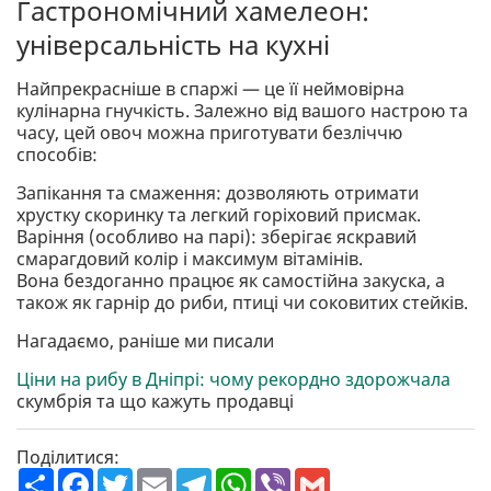
Гастрономічний хамелеон:
універсальність на кухні
Найпрекрасніше в спаржі — це її неймовірна
кулінарна гнучкість. Залежно від вашого настрою та
часу, цей овоч можна приготувати безліччю
способів:
Запікання та смаження: дозволяють отримати
хрустку скоринку та легкий горіховий присмак.
Варіння (особливо на парі): зберігає яскравий
смарагдовий колір і максимум вітамінів.
Вона бездоганно працює як самостійна закуска, а
також як гарнір до риби, птиці чи соковитих стейків.
Нагадаємо, раніше ми писали
Ціни на рибу в Дніпрі: чому рекордно здорожчала
скумбрія та що кажуть продавці
Поділитися:
П
F
T
E
T
W
V
G