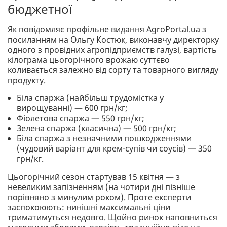
бюджетної
Як повідомляє профільне видання AgroPortal.ua з
посиланням на Ольгу Костюк, виконавчу директорку
одного з провідних агропідприємств галузі, вартість
кілограма цьогорічного врожаю суттєво
коливається залежно від сорту та товарного вигляду
продукту.
Біла спаржа (найбільш трудомістка у
вирощуванні) — 600 грн/кг;
Фіолетова спаржа — 550 грн/кг;
Зелена спаржа (класична) — 500 грн/кг;
Біла спаржа з незначними пошкодженнями
(чудовий варіант для крем-супів чи соусів) — 350
грн/кг.
Цьогорічний сезон стартував 15 квітня — з
невеликим запізненням (на чотири дні пізніше
порівняно з минулим роком). Проте експерти
заспокоюють: нинішні максимальні ціни
триматимуться недовго. Щойно ринок наповниться