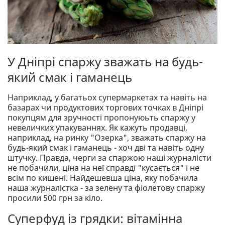
У Дніпрі спаржу зважать на будь-
який смак і гаманець
Наприклад, у багатьох супермаркетах та навіть на
базарах чи продуктових торгових точках в Дніпрі
покупцям для зручності пропонуюьть спаржу у
невеличких упакуваннях. Як кажуть продавці,
наприклад, на ринку "Озерка", зважать спаржу на
будь-який смак і гаманець - хоч дві та навіть одну
штучку. Правда, черги за спаржою наші журналісти
не побачили, ціна на неї справді "кусається" і не
всім по кишені. Найдешевша ціна, яку побачила
наша журналістка - за зелену та фіолетову спаржу
просили 500 грн за кіло.
Суперфуд із грядки: вітамінна