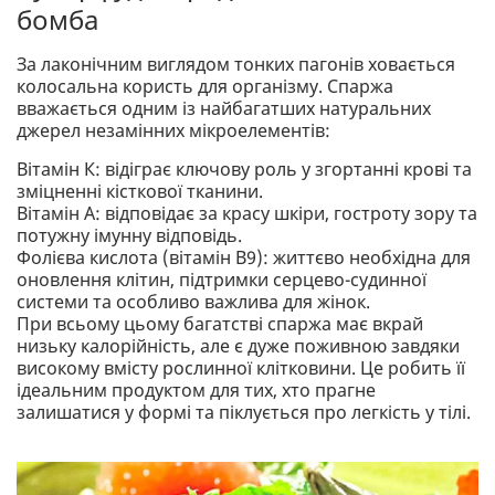
бомба
За лаконічним виглядом тонких пагонів ховається
колосальна користь для організму. Спаржа
вважається одним із найбагатших натуральних
джерел незамінних мікроелементів:
Вітамін К: відіграє ключову роль у згортанні крові та
зміцненні кісткової тканини.
Вітамін А: відповідає за красу шкіри, гостроту зору та
потужну імунну відповідь.
Фолієва кислота (вітамін B9): життєво необхідна для
оновлення клітин, підтримки серцево-судинної
системи та особливо важлива для жінок.
При всьому цьому багатстві спаржа має вкрай
низьку калорійність, але є дуже поживною завдяки
високому вмісту рослинної клітковини. Це робить її
ідеальним продуктом для тих, хто прагне
залишатися у формі та піклується про легкість у тілі.