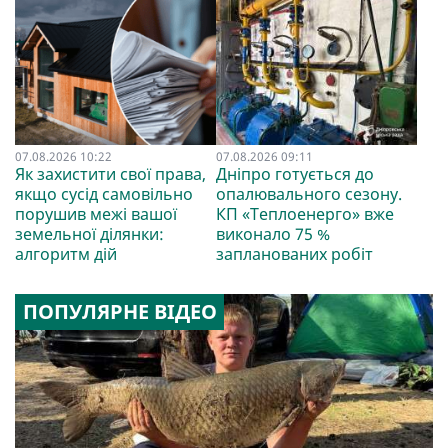
07.08.2026 10:22
07.08.2026 09:11
Як захистити свої права,
Дніпро готується до
якщо сусід самовільно
опалювального сезону.
порушив межі вашої
КП «Теплоенерго» вже
земельної ділянки:
виконало 75 %
алгоритм дій
запланованих робіт
ПОПУЛЯРНЕ ВІДЕО