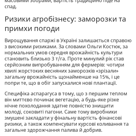
масовими зборами, вартість традиційно піде на
спад.
Ризики агробізнесу: заморозки та
примхи погоди
Вирощування спаржі в Україні залишається справою
з високими ризиками. За словами Ольги Костюк, за
нормальних умов середня врожайність культури
становить близько 3 т/га. Проте минулий рік став
серйозним випробуванням для фермерів: чотири
хвилі жорстоких весняних заморозків «зрізали»
загальну врожайність щонайменше на 15%, і це
попри те, що в обіг запускалися нові плантації.
Специфіка аспарагуса в тому, що з першим теплом
він миттєво починає вегетацію, а будь-яке різке
нічне похолодання здатне повністю знищити
молоді, соковиті пагони. Саме тому виробники
змушені закладати у фінальну вартість фінансові
ризики, а також компенсувати курсові коливання та
загальне здорожчання палива й добрив.