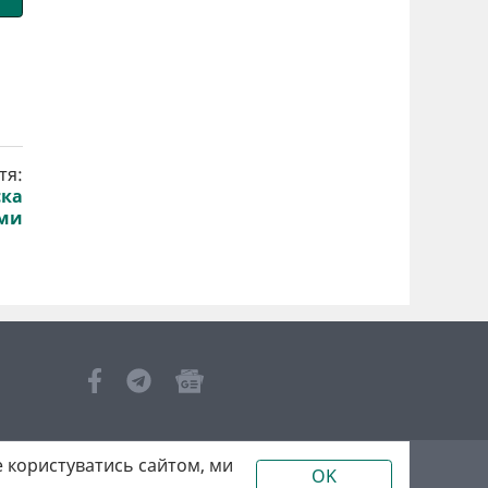
тя:
ска
ами
 користуватись сайтом, ми
OK