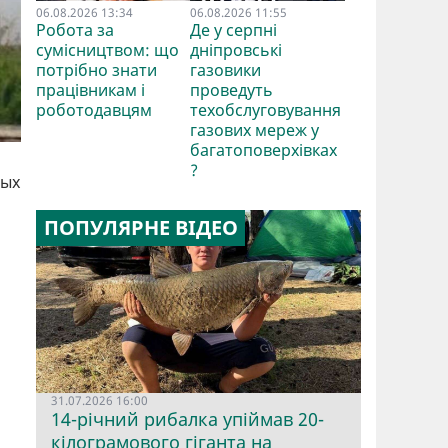
06.08.2026 13:34
06.08.2026 11:55
Робота за
Де у серпні
сумісництвом: що
дніпровські
потрібно знати
газовики
працівникам і
проведуть
роботодавцям
техобслуговування
газових мереж у
багатоповерхівках
?
ных
ПОПУЛЯРНЕ ВІДЕО
31.07.2026 16:00
14-річний рибалка упіймав 20-
кілограмового гіганта на