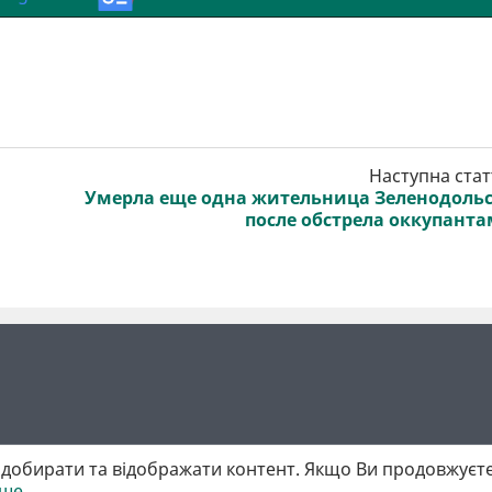
Наступна стат
Умерла еще одна жительница Зеленодоль
после обстрела оккупант
добирати та відображати контент. Якщо Ви продовжуєте
іше
 матеріалів обов'язкове активне гіперпосилання у першому абзаці.