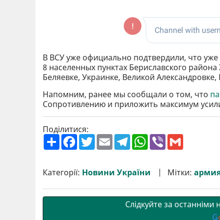
В ВСУ уже официально подтвердили, что уж
8 населенных пунктах Бериславского района
Беляевке, Украинке, Великой Александровке
Напомним, ранее мы сообщали о том, что
па
Сопротивлению и приложить максимум усил
Поділитися:
П
F
T
E
T
W
V
G
о
a
w
m
e
h
i
m
ш
c
i
a
l
a
b
a
и
e
t
i
e
t
e
i
р
b
t
l
g
s
r
l
Категорії:
Новини України
Мітки:
арми
и
o
e
r
A
т
o
r
a
p
и
k
m
p
Слідкуйте за останніми
G