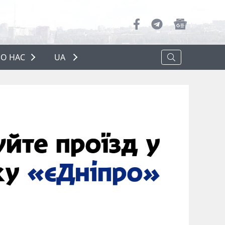
О НАС
UA
ПРО НАС
РЕКЛАМА
ПОЛІТИКА КОНФІДЕНЦІЙНОСТІ