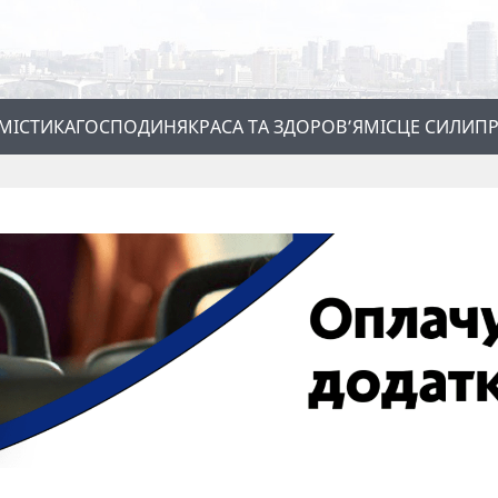
МІСТИКА
ГОСПОДИНЯ
КРАСА ТА ЗДОРОВ’Я
МІСЦЕ СИЛИ
ПР