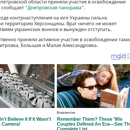
петровской области приняли участие в освобождении
м сообщает
"Днепровская панорама"
.
 ходе контрнаступления на юге Украины сильно
и территорию Херсонщины. Враг ничего не может
виям украинских воинов и вынужден отступать.
твенно приняли активное участие в освобождении таки
митровка, Большая и Малая Александровка.