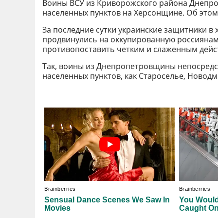
Воины ВСУ из Криворожского района Днепро
населенных пунктов на Херсонщине. Об это
За последние сутки украинские защитники в
продвинулись на оккупированную россиянам
противопоставить четким и слаженным дейст
Так, воины из Днепропетровщины непосредс
населенных пунктов, как Староселье, Новод