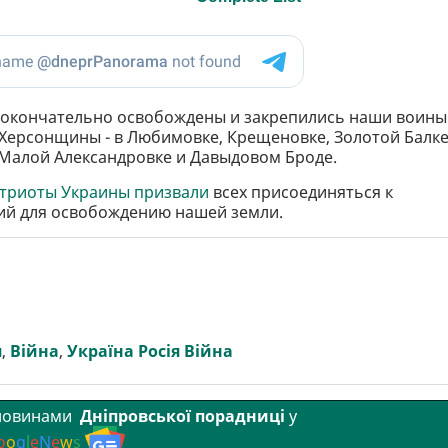
е окончательно освобождены и закрепились наши воины
 Херсонщины - в Любимовке, Крещеновке, Золотой Балке
, Малой Александровке и Давыдовом Броде.
триоты Украины призвали
всех присоединяться к
ий для освобождению нашей земли.
я
,
Війна
,
Україна Росія Війна
 новинами
Дніпровської порадниці
у
o
o
g
l
e
N
e
w
s