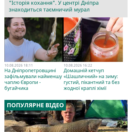
"Історія кохання". У центрі Дніпра
знаходиться таємничий мурал
10.08.2026 18:11
10.08.2026 16:22
На Дніпропетровщині
Домашній кетчуп
зафільмували найменшу
«Шашличний» на зиму:
чаплю Європи -
густий, пікантний та без
бугайчика
жодної краплі хімії
ПОПУЛЯРНЕ ВІДЕО