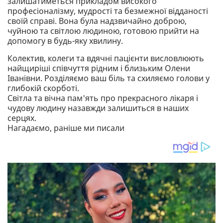
залишатиметься прикладом високого
професіоналізму, мудрості та безмежної відданості
своїй справі. Вона була надзвичайно доброю,
чуйною та світлою людиною, готовою прийти на
допомогу в будь-яку хвилину.
Колектив, колеги та вдячні пацієнти висловлюють
найщиріші співчуття рідним і близьким Олени
Іванівни. Розділяємо ваш біль та схиляємо голови у
глибокій скорботі.
Світла та вічна пам'ять про прекрасного лікаря і
чудову людину назавжди залишиться в наших
серцях.
Нагадаємо, раніше ми писали