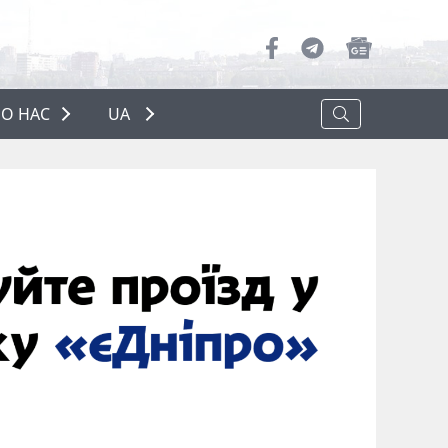
О НАС
UA
ПРО НАС
РЕКЛАМА
ПОЛІТИКА КОНФІДЕНЦІЙНОСТІ