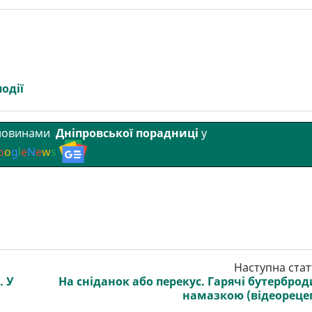
події
 новинами
Дніпровської порадниці
у
o
o
g
l
e
N
e
w
s
Наступна стат
. У
На сніданок або перекус. Гарячі бутерброд
намазкою (відеореце