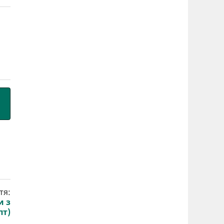
тя:
и з
пт)