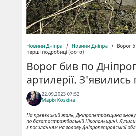
Новини Дніпра
/
Новини Дніпра
/
Ворог б
перші подробиці (фото)
Ворог бив по Дніпро
артилерії. З'явились
22.09.2023 07:52 |
Марія Козкіна
На превеликий жаль, Дніпропетровщина знову 
по багатостраждальній Нікопольщині. Лупили і
з посиланням на голову Дніпропетровської облас