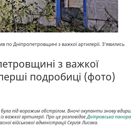
ив по Дніпропетровщині з важкої артилерії. З'явились
петровщині з важкої
 перші подробиці (фото)
була під ворожим обстрілом. Вночі окупанти знову вдири
з важкої артилерії. Про це розповідає
Дніпровська панор
ної військової адміністрації Сергія Лисака.