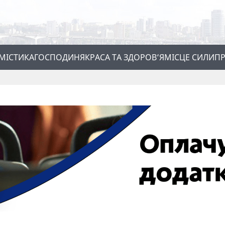
МІСТИКА
ГОСПОДИНЯ
КРАСА ТА ЗДОРОВ’Я
МІСЦЕ СИЛИ
ПР