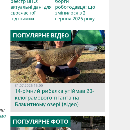
реєстр ВПО:
борги
актуальні дані для
роботодавця: що
своєчасної
змінилося з 2
підтримки
серпня 2026 року
ПОПУЛЯРНЕ ВІДЕО
31.07.2026 16:00
14-річний рибалка упіймав 20-
кілограмового гіганта на
Блакитному озері (відео)
ли
ама
ПОПУЛЯРНЕ ФОТО