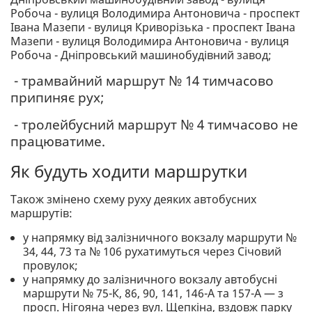
Робоча - вулиця Володимира Антоновича - проспект
Івана Мазепи - вулиця Криворізька - проспект Івана
Мазепи - вулиця Володимира Антоновича - вулиця
Робоча - Дніпровський машинобудівний завод;
- трамвайний маршрут № 14 тимчасово
припиняє рух;
- тролейбусний маршрут № 4 тимчасово не
працюватиме.
Як будуть ходити маршрутки
Також змінено схему руху деяких автобусних
маршрутів:
у напрямку від залізничного вокзалу маршрути №
34, 44, 73 та № 106 рухатимуться через Січовий
провулок;
у напрямку до залізничного вокзалу автобусні
маршрути № 75-К, 86, 90, 141, 146-А та 157-А — з
просп. Нігояна через вул. Щепкіна, вздовж парку