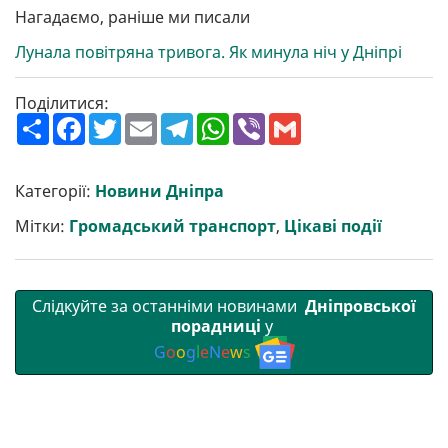
Нагадаємо, раніше ми писали
Лунала повітряна тривога. Як минула ніч у Дніпрі
Поділитися:
П
F
T
E
T
W
V
G
о
a
w
m
e
h
i
m
ш
c
i
a
l
a
b
a
и
e
t
i
e
t
e
i
р
b
t
l
g
s
r
l
Категорії:
Новини Дніпра
и
o
e
r
A
т
o
r
a
p
Мітки:
Громадський транспорт
,
Цікаві події
и
k
m
p
Слідкуйте за останніми новинами
Дніпровської
порадниці
у
G
o
o
g
l
e
N
e
w
s