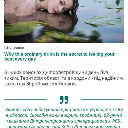
В інших районах Дніпропетровщини день був
тихим. Територія області та її кордони - під надійним
захистом Збройних сил України.
Вкотре хочу подякувати працівникам управління СБУ
в області. Сьогодні вони викрили зрадницю. 62-річна
мешканка Дніпропетровщини співпрацювала з ФСБ,
звітувала їм про позиції ЗСУ в Дніпрі та корегувала