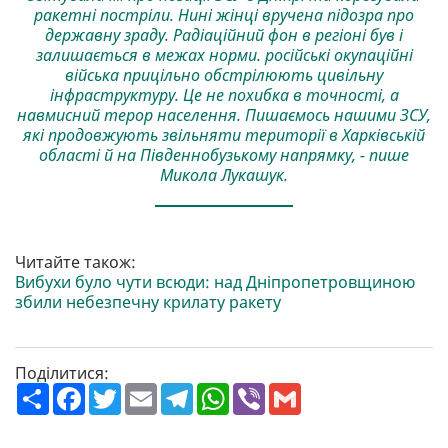
ракетні постріли. Нині жінці вручена підозра про
державну зраду. Радіаційний фон в регіоні був і
залишається в межах норми. російські окупаційні
війська прицільно обстрілюють цивільну
інфраструктуру. Це не похибка в точності, а
навмисний терор населення. Пишаємось нашими ЗСУ,
які продовжують звільняти території в Харківській
області й на Південнобузькому напрямку, - пише
Микола Лукашук.
Читайте також:
Вибухи було чути всюди: над Дніпропетровщиною
збили небезпечну крилату ракету
Поділитися:
П
F
T
E
T
W
V
G
о
a
w
m
e
h
i
m
ш
c
i
a
l
a
b
a
и
e
t
i
e
t
e
i