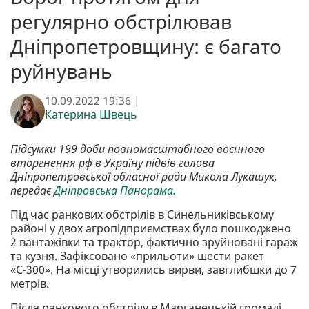
регулярно обстрілював
Дніпропетровщину: є багато
руйнувань
10.09.2022 19:36 |
Катерина Швець
Підсумки 199 доби повномасштабного воєнного
вторгнення рф в Україну підвів голова
Дніпропетровської обласної ради Микола Лукашук,
передає
Дніпровська Панорама.
Під час ранкових обстрілів в Синельниківському
районі у двох агропідприємствах було пошкоджено
2 вантажівки та трактор, фактично зруйновані гараж
та кузня. Зафіксовано «прильоти» шести ракет
«С-300». На місці утворились вирви, завглибшки до 7
метрів.
Після ранкового обстрілу в Марганецькій громаді