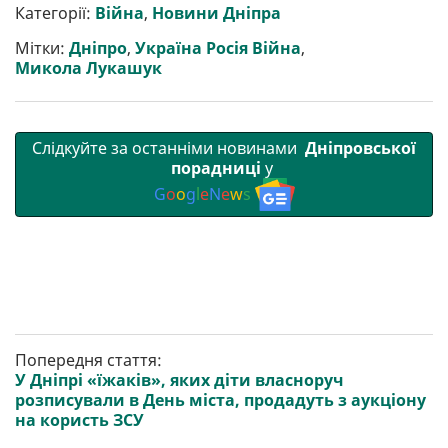
р
b
t
l
g
s
r
l
Категорії:
Війна
,
Новини Дніпра
и
o
e
r
A
т
o
r
a
p
Мітки:
Дніпро
,
Україна Росія Війна
,
и
k
m
p
Микола Лукашук
Слідкуйте за останніми новинами
Дніпровської
порадниці
у
G
o
o
g
l
e
N
e
w
s
Попередня стаття:
У Дніпрі «їжаків», яких діти власноруч
розписували в День міста, продадуть з аукціону
на користь ЗСУ