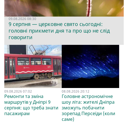
09.08.2026 08:30
9 серпня — церковне свято сьогодні:
головні прикмети дня та про що не слід
говорити
09.08.2026 07:02
08.08.2026 20:12
Ремонти та зміна
Головне астрономічне
маршрутів у Дніпрі 9
шоу літа: жителі Дніпра
серпня: що треба знати
зможуть побачити
пасажирам
зорепад Персеїди (коли
саме)