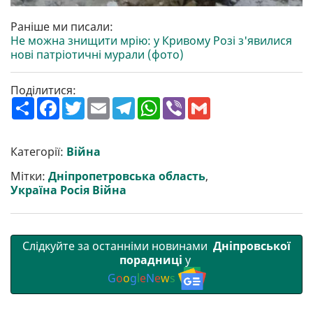
Раніше ми писали:
Не можна знищити мрію: у Кривому Розі з'явилися
нові патріотичні мурали (фото)
Поділитися:
П
F
T
E
T
W
V
G
о
a
w
m
e
h
i
m
ш
c
i
a
l
a
b
a
и
e
t
i
e
t
e
i
р
b
t
l
g
s
r
l
Категорії:
Війна
и
o
e
r
A
т
o
r
a
p
Мітки:
Дніпропетровська область
,
и
k
m
p
Україна Росія Війна
Слідкуйте за останніми новинами
Дніпровської
порадниці
у
G
o
o
g
l
e
N
e
w
s