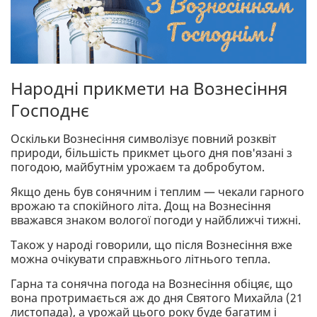
Народні прикмети на Вознесіння
Господнє
Оскільки Вознесіння символізує повний розквіт
природи, більшість прикмет цього дня пов'язані з
погодою, майбутнім урожаєм та добробутом.
Якщо день був сонячним і теплим — чекали гарного
врожаю та спокійного літа. Дощ на Вознесіння
вважався знаком вологої погоди у найближчі тижні.
Також у народі говорили, що після Вознесіння вже
можна очікувати справжнього літнього тепла.
Гарна та сонячна погода на Вознесіння обіцяє, що
вона протримається аж до дня Святого Михайла (21
листопада), а урожай цього року буде багатим і