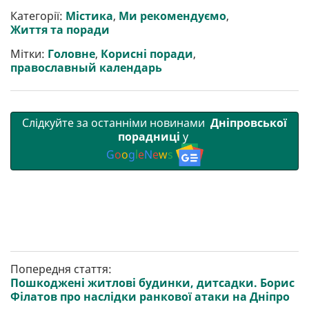
и
e
t
i
e
t
e
i
р
b
t
l
g
s
r
l
Категорії:
Містика
,
Ми рекомендуємо
,
и
o
e
r
A
Життя та поради
т
o
r
a
p
и
k
m
p
Мітки:
Головне
,
Корисні поради
,
православный календарь
Слідкуйте за останніми новинами
Дніпровської
порадниці
у
G
o
o
g
l
e
N
e
w
s
Попередня стаття:
Пошкоджені житлові будинки, дитсадки. Борис
Філатов про наслідки ранкової атаки на Дніпро