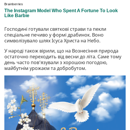
Господині готували святкові страви та пекли
спеціальне печиво у формі драбинок. Воно
символізувало шлях Ісуса Христа на Небо.
У народі також вірили, що на Вознесіння природа
остаточно переходить від весни до літа. Саме тому
день часто пов’язували з хорошою погодою,
майбутнім урожаєм та добробутом.