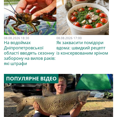
08.08.2026 18:30
08.08.2026 17:00
На водоймах
Як заквасити помідори
Дніпропетровської
вдома: швидкий рецепт
області вводять сезонну
із консервованим хріном
заборону на вилов раків:
які штрафи
ПОПУЛЯРНЕ ВІДЕО