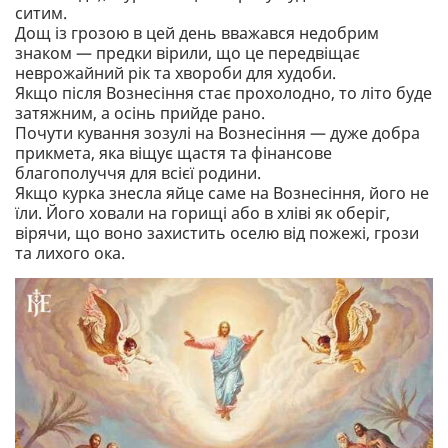
ситим.
Дощ із грозою в цей день вважався недобрим
знаком — предки вірили, що це передвіщає
неврожайний рік та хвороби для худоби.
Якщо після Вознесіння стає прохолодно, то літо буде
затяжним, а осінь прийде рано.
Почути кування зозулі на Вознесіння — дуже добра
прикмета, яка віщує щастя та фінансове
благополуччя для всієї родини.
Якщо курка знесла яйце саме на Вознесіння, його не
їли. Його ховали на горищі або в хліві як оберіг,
вірячи, що воно захистить оселю від пожежі, грози
та лихого ока.