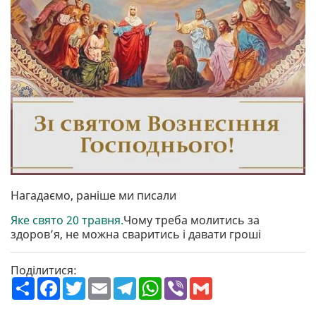
Нагадаємо, раніше ми писали
Яке свято 20 травня.
Чому треба молитись за
здоров’я, не можна сваритись і давати гроші
Поділитися:
П
F
T
E
T
W
V
G
о
a
w
m
e
h
i
m
ш
c
i
a
l
a
b
a