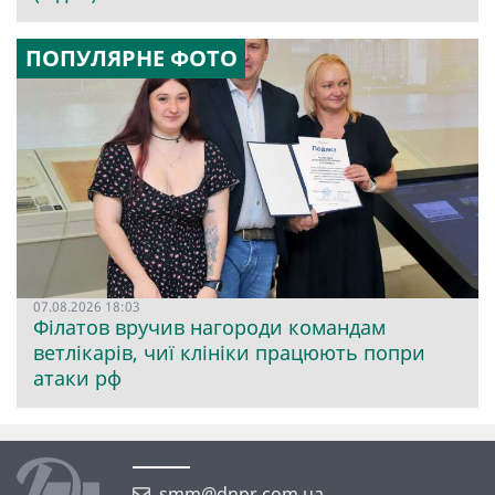
ПОПУЛЯРНЕ ФОТО
07.08.2026 18:03
Філатов вручив нагороди командам
ветлікарів, чиї клініки працюють попри
атаки рф
smm@dnpr.com.ua