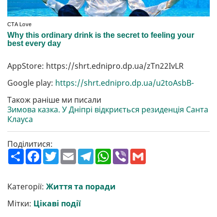
AppStore: https://shrt.ednipro.dp.ua/zTn22IvLR
Google play:
https://shrt.ednipro.dp.ua/u2toAsbB-
Також раніше ми писали
Зимова казка. У Дніпрі відкриється резиденція Санта
Клауса
Поділитися:
П
F
T
E
T
W
V
G
о
a
w
m
e
h
i
m
ш
c
i
a
l
a
b
a
и
e
t
i
e
t
e
i
р
b
t
l
g
s
r
l
Категорії:
Життя та поради
и
o
e
r
A
т
o
r
a
p
Мітки:
Цікаві події
и
k
m
p