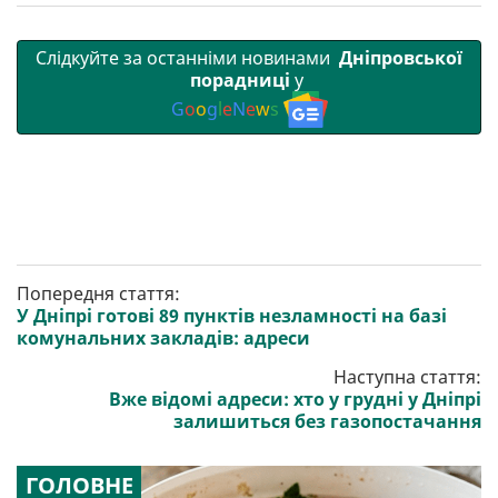
Слідкуйте за останніми новинами
Дніпровської
порадниці
у
G
o
o
g
l
e
N
e
w
s
Попередня стаття:
У Дніпрі готові 89 пунктів незламності на базі
комунальних закладів: адреси
Наступна стаття:
Вже відомі адреси: хто у грудні у Дніпрі
залишиться без газопостачання
ГОЛОВНЕ