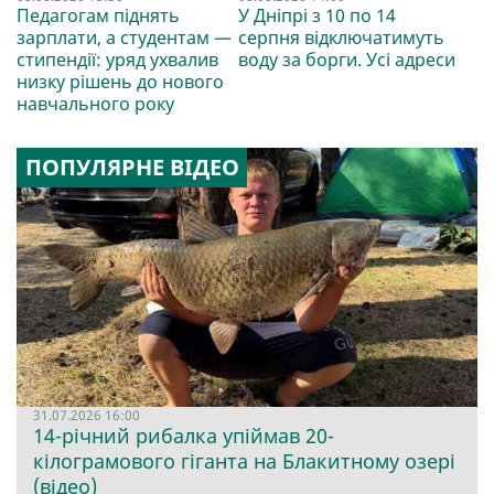
Педагогам піднять
У Дніпрі з 10 по 14
зарплати, а студентам —
серпня відключатимуть
стипендії: уряд ухвалив
воду за борги. Усі адреси
низку рішень до нового
навчального року
ПОПУЛЯРНЕ ВІДЕО
31.07.2026 16:00
14-річний рибалка упіймав 20-
кілограмового гіганта на Блакитному озері
(відео)