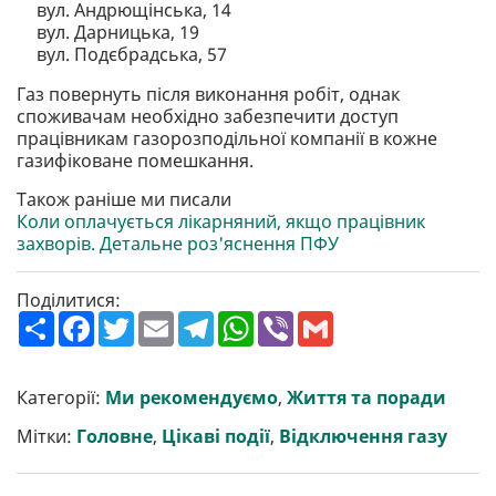
вул. Андрющінська, 14
вул. Дарницька, 19
вул. Подєбрадська, 57
Газ повернуть після виконання робіт, однак
споживачам необхідно забезпечити доступ
працівникам газорозподільної компанії в кожне
газифіковане помешкання.
Також раніше ми писали
Коли оплачується лікарняний, якщо працівник
захворів. Детальне роз'яснення ПФУ
Поділитися:
П
F
T
E
T
W
V
G
о
a
w
m
e
h
i
m
ш
c
i
a
l
a
b
a
и
e
t
i
e
t
e
i
р
b
t
l
g
s
r
l
Категорії:
Ми рекомендуємо
,
Життя та поради
и
o
e
r
A
т
o
r
a
p
Мітки:
Головне
,
Цікаві події
,
Відключення газу
и
k
m
p