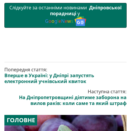
Слідкуйте за останніми новинами
Дніпровської
порадниці
у
G
o
o
g
l
e
N
e
w
s
Попередня стаття:
Вперше в Україні: у Дніпрі запустять
електронний учнівський квиток
Наступна стаття:
На Дніпропетровщині діятиме заборона на
вилов раків: коли саме та який штраф
ГОЛОВНЕ