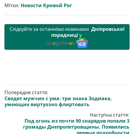
т
o
r
a
p
Мітки:
Новости Кривой Рог
и
k
m
p
Слідкуйте за останніми новинами
Дніпровської
порадниці
у
G
o
o
g
l
e
N
e
w
s
Попередня стаття:
Сводят мужчин с ума: три знака Зодиака,
умеющие виртуозно флиртовать
Наступна стаття:
Под огонь из почти 90 снарядов попали 3
громады Днепропетровщины. Появились
первые подробности