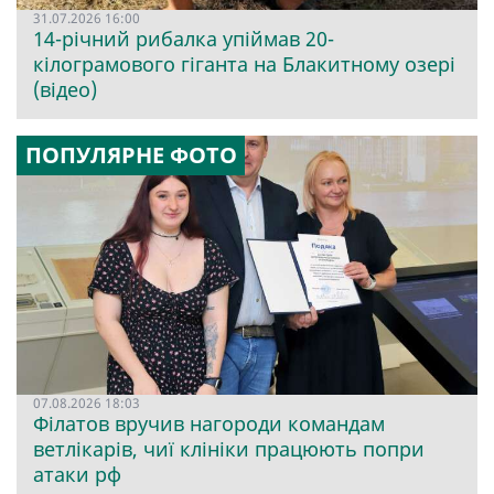
31.07.2026 16:00
14-річний рибалка упіймав 20-
кілограмового гіганта на Блакитному озері
(відео)
ПОПУЛЯРНЕ ФОТО
07.08.2026 18:03
Філатов вручив нагороди командам
ветлікарів, чиї клініки працюють попри
атаки рф