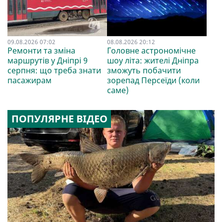
09.08.2026 07:02
08.08.2026 20:12
Ремонти та зміна
Головне астрономічне
маршрутів у Дніпрі 9
шоу літа: жителі Дніпра
серпня: що треба знати
зможуть побачити
пасажирам
зорепад Персеїди (коли
саме)
ПОПУЛЯРНЕ ВІДЕО