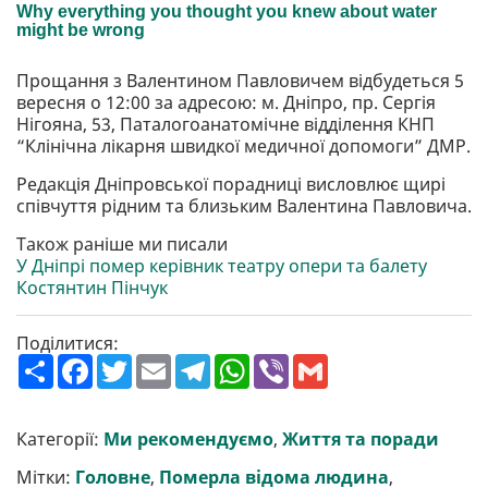
Прощання з Валентином Павловичем відбудеться 5
вересня о 12:00 за адресою: м. Дніпро, пр. Сергія
Нігояна, 53, Паталогоанатомічне відділення КНП
“Клінічна лікарня швидкої медичної допомоги” ДМР.
Редакція Дніпровської порадниці висловлює щирі
співчуття рідним та близьким Валентина Павловича.
Також раніше ми писали
У Дніпрі помер керівник театру опери та балету
Костянтин Пінчук
Поділитися:
П
F
T
E
T
W
V
G
о
a
w
m
e
h
i
m
ш
c
i
a
l
a
b
a
и
e
t
i
e
t
e
i
р
b
t
l
g
s
r
l
Категорії:
Ми рекомендуємо
,
Життя та поради
и
o
e
r
A
т
o
r
a
p
Мітки:
Головне
,
Померла відома людина
,
и
k
m
p