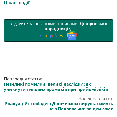
Цікаві події
Слідкуйте за останніми новинами
Дніпровської
порадниці
у
G
o
o
g
l
e
N
e
w
s
Попередня стаття:
Невеликі помилки, великі наслідки: як
уникнути типових промахів при прийомі ліків
Наступна стаття:
Евакуаційні поїзди з Донеччини вирушатимуть
не з Покровська: звідки саме