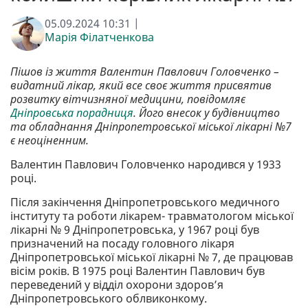
05.09.2024 10:31 |
Марія Філатченкова
Пішов із життя Валентин Павлович Головченко –
видатний лікар, який все своє життя присвятив
розвитку вітчизняної медицини, повідомляє
Дніпровська порадниця
. Його внесок у будівництво
та обладнання Дніпропетровської міської лікарні №7
є неоціненним.
Валентин Павлович Головченко народився у 1933
році.
Після закінчення Дніпропетровського медичного
інституту та роботи лікарем- травматологом міської
лікарні № 9 Дніпропетровська, у 1967 році був
призначений на посаду головного лікаря
Дніпропетровської міської лікарні № 7, де працював
вісім років. В 1975 році Валентин Павлович був
переведений у відділ охорони здоров’я
Дніпропетровського облвиконкому.