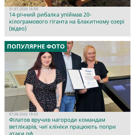
31.07.2026 16:00
14-річний рибалка упіймав 20-
кілограмового гіганта на Блакитному озері
(відео)
ПОПУЛЯРНЕ ФОТО
07.08.2026 18:03
Філатов вручив нагороди командам
ветлікарів, чиї клініки працюють попри
атаки рф