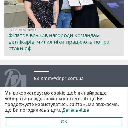
07.08.2026 18:03
Філатов вручив нагороди командам
ветлікарів, чиї клініки працюють попри
атаки рф
smm@dnpr.com.ua
Ми використовуємо cookie щоб як найкраще
добирати та відображати контент. Якщо Ви
продовжуєте користуватись сайтом, ми вважаємо,
що Ви погодились з цим.
Детальніше
©2026 https://dnpr.com.ua Дніпровська порадниця
Всі права захищені. При повному або частковому використанні
OK
матеріалів обов'язкове активне гіперпосилання у першому абзаці.