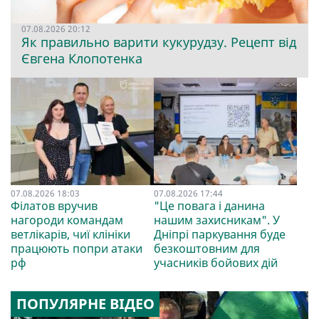
07.08.2026 20:12
Як правильно варити кукурудзу. Рецепт від
Євгена Клопотенка
07.08.2026 18:03
07.08.2026 17:44
Філатов вручив
"Це повага і данина
нагороди командам
нашим захисникам". У
ветлікарів, чиї клініки
Дніпрі паркування буде
працюють попри атаки
безкоштовним для
рф
учасників бойових дій
ПОПУЛЯРНЕ ВІДЕО