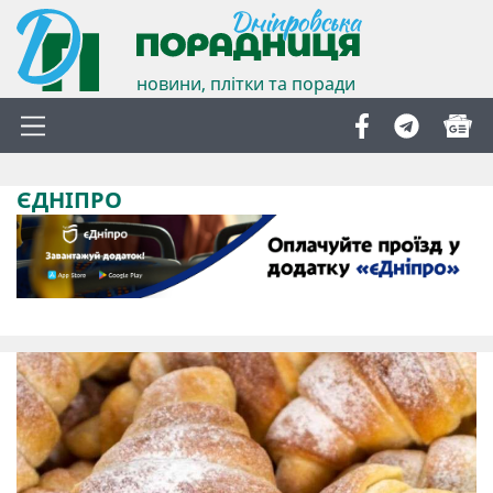
новини, плітки та поради
ЄДНІПРО