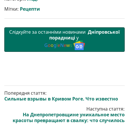
и
o
e
r
A
т
o
r
a
p
Мітки:
Рецепти
и
k
m
p
Слідкуйте за останніми новинами
Дніпровської
порадниці
у
G
o
o
g
l
e
N
e
w
s
Попередня стаття:
Сильные взрывы в Кривом Роге. Что известно
Наступна стаття:
На Днепропетровщине уникальное место
красоты превращают в свалку: что случилось