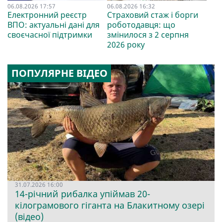
06.08.2026 17:57
06.08.2026 16:32
Електронний реєстр
Страховий стаж і борги
ВПО: актуальні дані для
роботодавця: що
своєчасної підтримки
змінилося з 2 серпня
2026 року
ПОПУЛЯРНЕ ВІДЕО
31.07.2026 16:00
14-річний рибалка упіймав 20-
кілограмового гіганта на Блакитному озері
(відео)