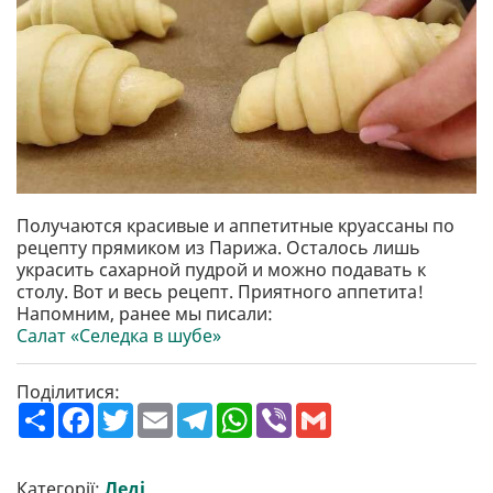
Получаются красивые и аппетитные круассаны по
рецепту прямиком из Парижа. Осталось лишь
украсить сахарной пудрой и можно подавать к
столу. Вот и весь рецепт. Приятного аппетита!
Напомним, ранее мы писали:
Салат «Селедка в шубе»
Поділитися:
П
F
T
E
T
W
V
G
о
a
w
m
e
h
i
m
ш
c
i
a
l
a
b
a
и
e
t
i
e
t
e
i
р
b
t
l
g
s
r
l
Категорії:
Леді