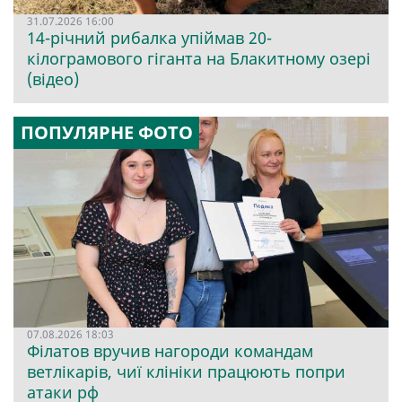
31.07.2026 16:00
14-річний рибалка упіймав 20-
кілограмового гіганта на Блакитному озері
(відео)
ПОПУЛЯРНЕ ФОТО
07.08.2026 18:03
Філатов вручив нагороди командам
ветлікарів, чиї клініки працюють попри
атаки рф