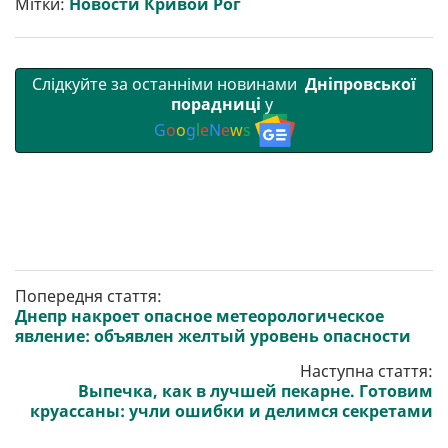
Мітки:
Новости Кривой Рог
и
k
m
p
Слідкуйте за останніми новинами
Дніпровської
порадниці
у
G
o
o
g
l
e
N
e
w
s
Попередня стаття:
Днепр накроет опасное метеорологическое
явление: объявлен желтый уровень опасности
Наступна стаття:
Выпечка, как в лучшей пекарне. Готовим
круассаны: учли ошибки и делимся секретами