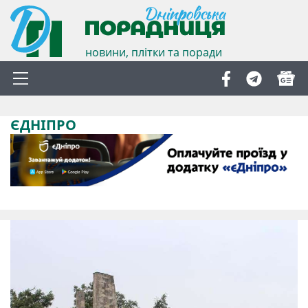
новини, плітки та поради
ЄДНІПРО