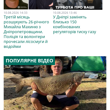
10.08.2026 14:33
10.08.2026 13:46
Третій місяць
У Дніпрі замінять
розшукують 26-річного
близько 150
Михайла Махиню з
комбінованих
Дніпропетровщини.
регуляторів тиску газу
Поліція та волонтери
прочесали лісосмуги й
водойми
ПОПУЛЯРНЕ ВІДЕО