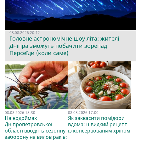
08.08.2026 20:12
Головне астрономічне шоу літа: жителі
Дніпра зможуть побачити зорепад
Персеїди (коли саме)
08.08.2026 18:30
08.08.2026 17:00
На водоймах
Як заквасити помідори
Дніпропетровської
вдома: швидкий рецепт
області вводять сезонну
із консервованим хріном
заборону на вилов раків: