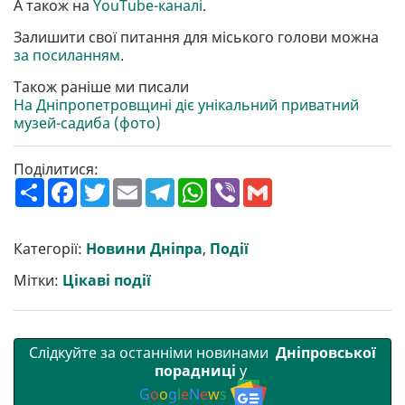
А також на
YouTube-каналі
.
Залишити свої питання для міського голови можна
за посиланням
.
Також раніше ми писали
На Дніпропетровщині діє унікальний приватний
музей-садиба (фото)
Поділитися:
П
F
T
E
T
W
V
G
о
a
w
m
e
h
i
m
ш
c
i
a
l
a
b
a
и
e
t
i
e
t
e
i
р
b
t
l
g
s
r
l
Категорії:
Новини Дніпра
,
Події
и
o
e
r
A
т
o
r
a
p
Мітки:
Цікаві події
и
k
m
p
Слідкуйте за останніми новинами
Дніпровської
порадниці
у
G
o
o
g
l
e
N
e
w
s