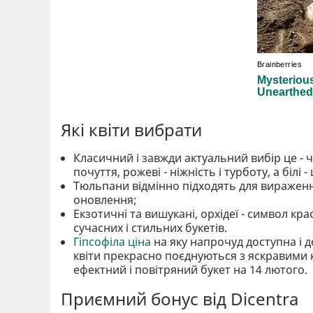
Які квіти вибрати
Класичний і завжди актуальний вибір це - ч
почуття, рожеві - ніжність і турботу, а білі -
Тюльпани відмінно підходять для вираження
оновлення;
Екзотичні та вишукані, орхідеї - символ кр
сучасних і стильних букетів.
Гіпсофіла ціна
на яку напрочуд доступна і до
квіти прекрасно поєднуються з яскравими 
ефектний і повітряний букет на 14 лютого.
Приємний бонус від Dicentra