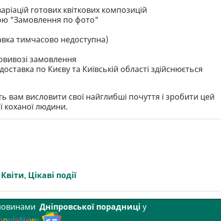
варіацій готових квіткових композицій
ою "Замовлення по фото"
тавка тимчасово недоступна)
мовивозі замовлення
доставка по Києву та Київській області здійснюється
ить вам висловити свої найглибші почуття і зробити цей
ї коханої людини.
,
Квіти
,
Цікаві події
 новинами
Дніпровської порадниці
у
o
o
g
l
e
N
e
w
s