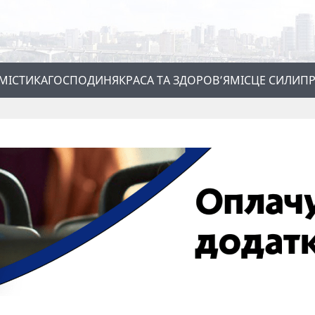
МІСТИКА
ГОСПОДИНЯ
КРАСА ТА ЗДОРОВ’Я
МІСЦЕ СИЛИ
ПР