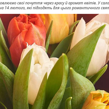
овлюємо свої почуття через красу й аромат квітів. У сало
в на 14 лютого, які підходять для цього романтичного свя