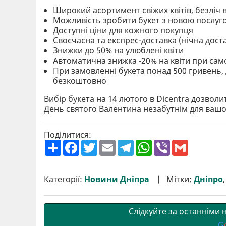
Широкий асортимент свіжих квітів, безліч 
Можливість зробити букет з новою послуг
Доступні ціни для кожного покупця
Своєчасна та експрес-доставка (нічна дос
Знижки до 50% на улюблені квіти
Автоматична знижка -20% на квіти при са
При замовленні букета понад 500 гривень, 
безкоштовно
Вибір букета на 14 лютого в Dicentra дозвол
День святого Валентина незабутнім для вашо
Поділитися:
П
F
T
E
T
W
V
G
о
a
w
m
e
h
i
m
ш
c
i
a
l
a
b
a
и
e
t
i
e
t
e
i
р
b
t
l
g
s
r
l
Категорії:
Новини Дніпра
Мітки:
Дніпро
и
o
e
r
A
т
o
r
a
p
и
k
m
p
Слідкуйте за останніми
G