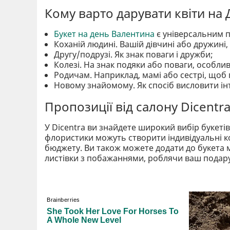
Кому варто дарувати квіти на
Букет на день Валентина
є універсальним п
Коханій людині. Вашій дівчині або дружині
Другу/подрузі. Як знак поваги і дружби;
Колезі. На знак подяки або поваги, особлив
Родичам. Наприклад, мамі або сестрі, щоб 
Новому знайомому. Як спосіб висловити ін
Пропозиції від салону Dicentr
У Dicentra ви знайдете широкий вибір букеті
флористики можуть створити індивідуальні к
бюджету. Ви також можете додати до букета м
листівки з побажаннями, роблячи ваш подар