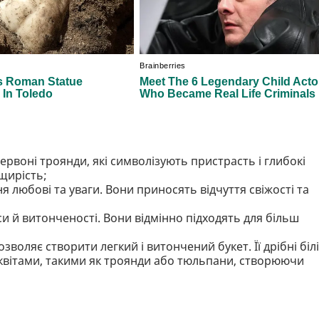
ервоні троянди, які символізують пристрасть і глибокі
 щирість;
 любові та уваги. Вони приносять відчуття свіжості та
аси й витонченості. Вони відмінно підходять для більш
зволяє створити легкий і витончений букет. Її дрібні біл
квітами, такими як троянди або тюльпани, створюючи