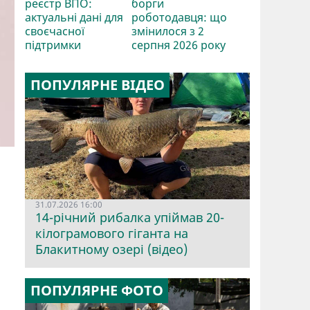
реєстр ВПО:
борги
актуальні дані для
роботодавця: що
своєчасної
змінилося з 2
підтримки
серпня 2026 року
ПОПУЛЯРНЕ ВІДЕО
31.07.2026 16:00
14-річний рибалка упіймав 20-
кілограмового гіганта на
Блакитному озері (відео)
ПОПУЛЯРНЕ ФОТО