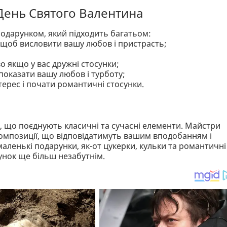
 День Святого Валентина
одарунком, який підходить багатьом:
, щоб висловити вашу любов і пристрасть;
о якщо у вас дружні стосунки;
показати вашу любов і турботу;
терес і почати романтичні стосунки.
a
в, що поєднують класичні та сучасні елементи. Майстри
омпозиції, що відповідатимуть вашим вподобанням і
аленькі подарунки, як-от цукерки, кульки та романтичні
унок ще більш незабутнім.