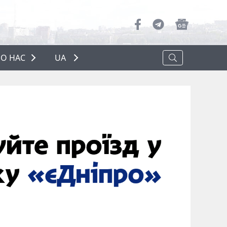
О НАС
UA
ПРО НАС
РЕКЛАМА
ПОЛІТИКА КОНФІДЕНЦІЙНОСТІ