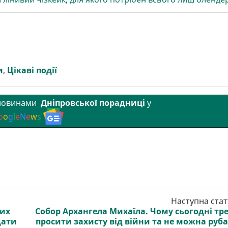
и
,
Цікаві події
 новинами
Дніпровської порадниці
у
o
o
g
l
e
N
e
w
s
Наступна стат
них
Собор Архангела Михаїла. Чому сьогодні тр
дати
просити захисту від війни та не можна руб