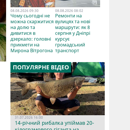
08.08.2026 09:30
08.08.2026 08:02
Чому сьогодні не
Ремонти на
можна скаржитися
вулицях та нові
на долю та
маршрути: як 8
дивитися в
серпня у Дніпрі
дзеркало: головні
курсує
прикмети на
громадський
Мирона Вітрогона
транспорт
ПОПУЛЯРНЕ ВІДЕО
31.07.2026 16:00
14-річний рибалка упіймав 20-
кілограмового гіганта на