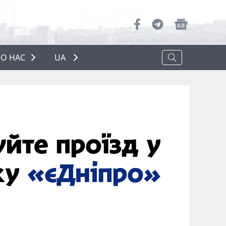
О НАС
UA
ПРО НАС
РЕКЛАМА
ПОЛІТИКА КОНФІДЕНЦІЙНОСТІ