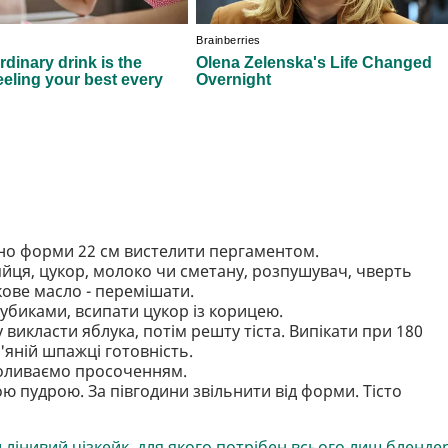
а дно форми 22 см вистелити пергаментом.
яйця, цукор, молоко чи сметану, розпушувач, чверть
кове масло - перемішати.
кубиками, всипати цукор із корицею.
 викласти яблука, потім решту тіста. Випікати при 180
'яній шпажці готовність.
поливаємо просоченням.
ю пудрою. За півгодини звільнити від форми. Тісто
 лінивий чізкейк, для якого потрібен всього лиш бленде