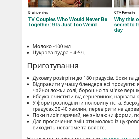
Молоко -100 мл
Цукрова пудра – 4-5ч.
Приготування
Духовку розігріти до 180 градусів. Боки т
Відправити у чашу блендера всі продукти: 
чайної ложки солі, борошно та м'яке верш
Яблука очистити від серцевинок, нарізати 
У формі розподілити половину тіста. Зверху
градусах 30-40 хвилин, перевірити на дерев
Поки пиріг гарячий, не знімаючи форми, 
Для просочення змішати молоко із цукрово
виходить невагоме та вологе.
Нагадаємо, раніше ми писали,
як приготувати