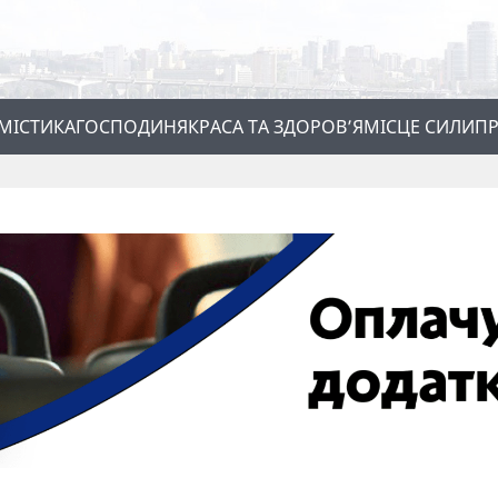
МІСТИКА
ГОСПОДИНЯ
КРАСА ТА ЗДОРОВ’Я
МІСЦЕ СИЛИ
ПР