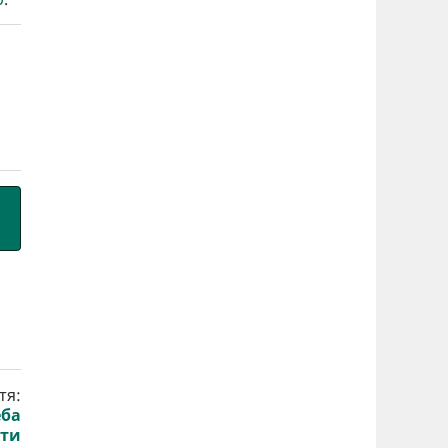
тя:
еба
ати