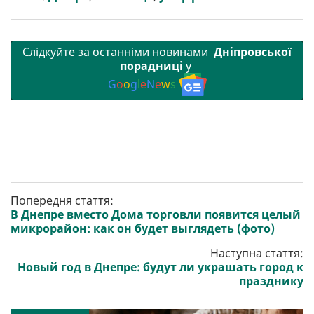
и
k
m
p
Слідкуйте за останніми новинами
Дніпровської
порадниці
у
G
o
o
g
l
e
N
e
w
s
Попередня стаття:
В Днепре вместо Дома торговли появится целый
микрорайон: как он будет выглядеть (фото)
Наступна стаття:
Новый год в Днепре: будут ли украшать город к
празднику