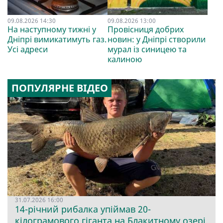
09.08.2026 14:30
09.08.2026 13:00
На наступному тижні у
Провісниця добрих
Дніпрі вимикатимуть газ.
новин: у Дніпрі створили
Усі адреси
мурал із синицею та
калиною
ПОПУЛЯРНЕ ВІДЕО
31.07.2026 16:00
14-річний рибалка упіймав 20-
кілограмового гіганта на Блакитному озері