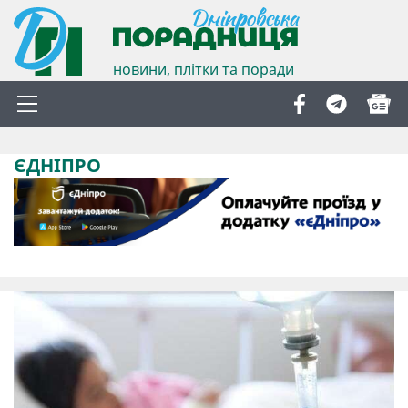
новини, плітки та поради
ЄДНІПРО