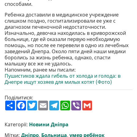
способами.
Ребенка доставили в медицинское учреждение
слишком поздно, госпитализировали ее уже с
диагнозом печеночной недостаточности.
Изначально, девочка находилась в криворожской
больнице, где ей оказали первую необходимую
помощь, но после ее перевели в одно из лечебных
заведений Днепра. Около пяти дней наши медики
боролись за жизнь ребенка, однако, спасти
малышку все же не удалось.
Напомним, ранее мы писали:
Пушистиков ждала гибель от холода и голода: в
Днепре ищут хозяев для милых котят (Фото)
Поділитися:
П
F
T
E
T
W
V
G
о
a
w
m
e
h
i
m
ш
c
i
a
l
a
b
a
и
e
t
i
e
t
e
i
р
b
t
l
g
s
r
l
Категорії:
Новини Дніпра
и
o
e
r
A
т
o
r
a
p
Мітки:
Дніпро
,
Больница
,
умер ребёнок