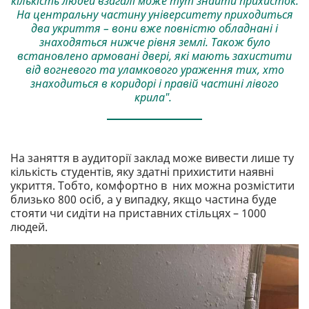
кількість людей взагалі може тут знайти прихисток.
На центральну частину університету приходиться
два укриття – вони вже повністю обладнані і
знаходяться нижче рівня землі. Також було
встановлено армовані двері, які мають захистити
від вогневого та уламкового ураження тих, хто
знаходиться в коридорі і правій частині лівого
крила".
На заняття в аудиторії заклад може вивести лише ту
кількість студентів, яку здатні прихистити наявні
укриття. Тобто, комфортно в них можна розмістити
близько 800 осіб, а у випадку, якщо частина буде
стояти чи сидіти на приставних стільцях – 1000
людей.