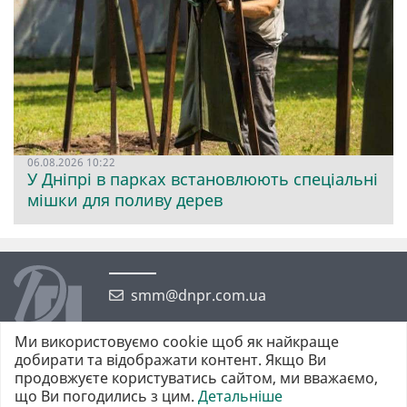
06.08.2026 10:22
У Дніпрі в парках встановлюють спеціальні
мішки для поливу дерев
smm@dnpr.com.ua
Ми використовуємо cookie щоб як найкраще
добирати та відображати контент. Якщо Ви
продовжуєте користуватись сайтом, ми вважаємо,
що Ви погодились з цим.
Детальніше
©2026 https://dnpr.com.ua Дніпровська порадниця