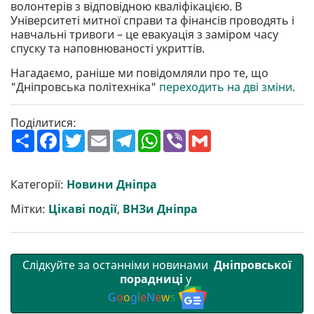
волонтерів з відповідною кваліфікацією. В
Університеті митної справи та фінансів проводять і
навчальні тривоги – це евакуація з заміром часу
спуску та наповнюваності укриттів.
Нагадаємо, раніше ми повідомляли про те, що
"Дніпровська політехніка"
переходить на дві зміни.
Поділитися:
П
F
T
E
T
W
V
G
о
a
w
m
e
h
i
m
ш
c
i
a
l
a
b
a
и
e
t
i
e
t
e
i
р
b
t
l
g
s
r
l
Категорії:
Новини Дніпра
и
o
e
r
A
т
o
r
a
p
Мітки:
Цікаві події
,
ВНЗи Дніпра
и
k
m
p
Слідкуйте за останніми новинами
Дніпровської
порадниці
у
G
o
o
g
l
e
N
e
w
s