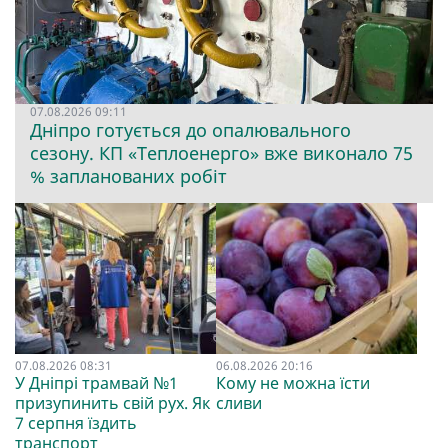
07.08.2026 09:11
Дніпро готується до опалювального
сезону. КП «Теплоенерго» вже виконало 75
% запланованих робіт
07.08.2026 08:31
06.08.2026 20:16
У Дніпрі трамвай №1
Кому не можна їсти
призупинить свій рух. Як
сливи
7 серпня їздить
транспорт