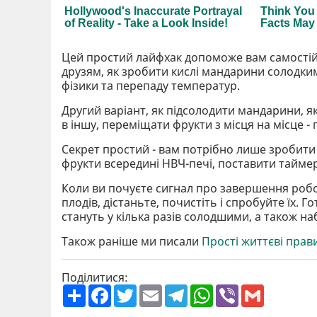
Цей простий лайфхак допоможе вам самостій
друзям, як зробити кислі мандарини солодки
фізики та перепаду температур.
Другий варіант, як підсолодити мандарини, я
в іншу, переміщати фрукти з місця на місце - 
Секрет простий - вам потрібно лише зробити 
фрукти всередині НВЧ-печі, поставити таймер 
Коли ви почуєте сигнал про завершення роб
плодів, дістаньте, почистіть і спробуйте їх. 
стануть у кілька разів солодшими, а також н
Також раніше ми писали
Прості життєві прав
Поділитися:
П
F
T
E
T
W
V
G
о
a
w
m
e
h
i
m
ш
c
i
a
l
a
b
a