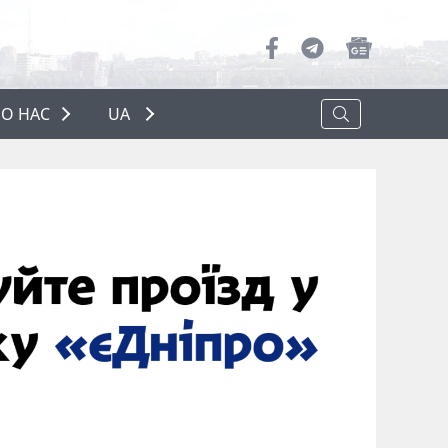
О НАС
UA
ПРО НАС
РЕКЛАМА
ПОЛІТИКА КОНФІДЕНЦІЙНОСТІ