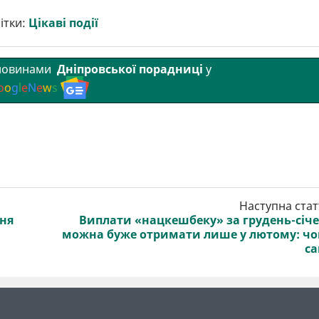
ітки:
Цікаві події
 новинами
Дніпровської порадниці
у
o
o
g
l
e
N
e
w
s
Наступна стат
ння
Виплати «нацкешбеку» за грудень-січ
можна буже отримати лише у лютому: ч
с