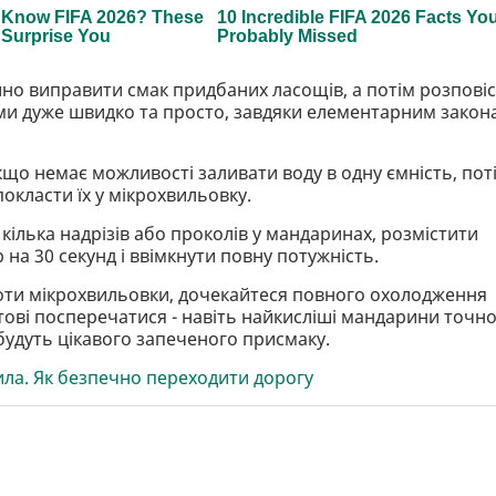
но виправити смак придбаних ласощів, а потім розпові
ми дуже швидко та просто, завдяки елементарним закон
кщо немає можливості заливати воду в одну ємність, пот
покласти їх у мікрохвильовку.
кілька надрізів або проколів у мандаринах, розмістити
на 30 секунд і ввімкнути повну потужність.
оти мікрохвильовки, дочекайтеся повного охолодження
Готові посперечатися - навіть найкисліші мандарини точн
абудуть цікавого запеченого присмаку.
ила. Як безпечно переходити дорогу