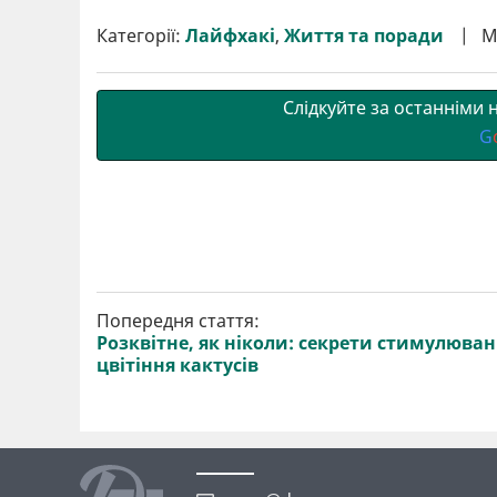
и
e
t
i
e
t
e
i
р
b
t
l
g
s
r
l
Категорії:
Лайфхакі
,
Життя та поради
М
и
o
e
r
A
т
o
r
a
p
и
k
m
p
Слідкуйте за останніми
G
Попередня стаття:
Розквітне, як ніколи: секрети стимулюва
цвітіння кактусів