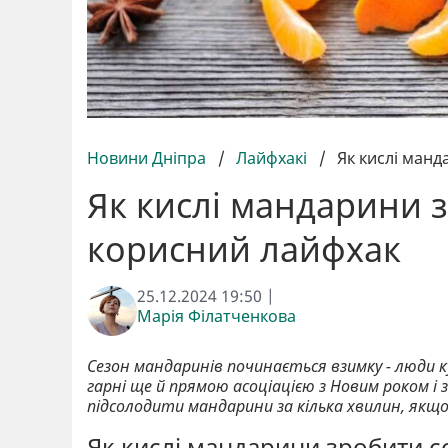
Новини Дніпра
/
Лайфхакі
/
Як кислі ман
Як кислі мандарини 
корисний лайфхак
25.12.2024 19:50 |
Марія Філатченкова
Сезон мандаринів починається взимку - люди ку
гарні ще й прямою асоціацією з Новим роком і
підсолодити мандарини за кілька хвилин, якщо
Як кислі мандарини зробити с