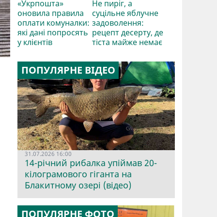
«Укрпошта»
Не пиріг, а
оновила правила
суцільне яблучне
оплати комуналки:
задоволення:
які дані попросять
рецепт десерту, де
у клієнтів
тіста майже немає
ПОПУЛЯРНЕ ВІДЕО
31.07.2026 16:00
14-річний рибалка упіймав 20-
кілограмового гіганта на
Блакитному озері (відео)
ПОПУЛЯРНЕ ФОТО