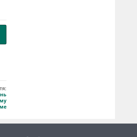
тя:
ень
ому
аме