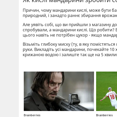
Причин, чому мандарини кислі, може бути бага
природний, і занадто раннє збирання врожаю,
Але уявіть собі, що ви прийшли з магазину д
спробували, а мандарини кислі. Що робити? В
цього навіть не потрібен цукор - якщо манда
Візьміть глибоку миску (ту, в яку помістяться
руки. Викладіть усі мандарини, почекайте 10 х
крижаною водою і залиште так ще на 5 хвили