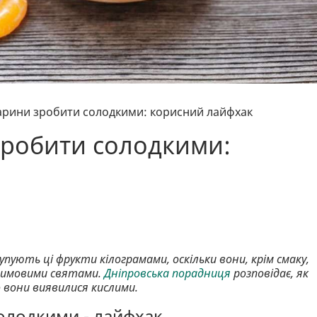
дарини зробити солодкими: корисний лайфхак
зробити солодкими:
пують ці фрукти кілограмами, оскільки вони, крім смаку,
 зимовими святами.
Дніпровська порадниця
розповідає, як
 вони виявилися кислими.
олодкими - лайфхак