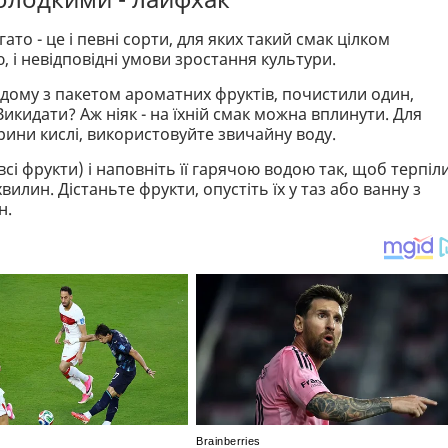
то - це і певні сорти, для яких такий смак цілком
 і невідповідні умови зростання культури.
одому з пакетом ароматних фруктів, почистили один,
икидати? Аж ніяк - на їхній смак можна вплинути. Для
рини кислі, використовуйте звичайну воду.
 всі фрукти) і наповніть її гарячою водою так, щоб терпіл
вилин. Дістаньте фрукти, опустіть їх у таз або ванну з
н.