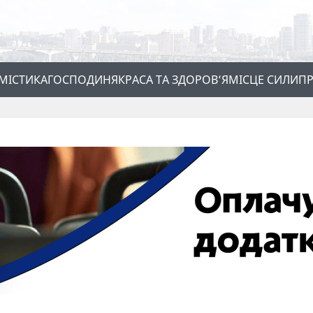
МІСТИКА
ГОСПОДИНЯ
КРАСА ТА ЗДОРОВ’Я
МІСЦЕ СИЛИ
ПР