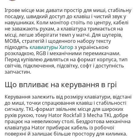
Ігрове місце має давати простір для миші, стабільну
посадку, швидкий доступ до клавіш і чистий звук у
навушниках. Коли монітор стоїть по центру, кабелі
не заважають рухам, а клавіатура тримається на
місці, легше зберігати темп у матчі. Для шутерів,
MOBA, стратегій і щоденного набору тексту
підходять
клавиатуры Хатор
з українською
розкладкою, RGB і механічними перемикачами.
Перед купівлею дивляться на формат корпуса, тип
світчів, підключення, підсвітку, софт і доступність
запчастин.
Що впливає на керування в грі
Керування залежить від розміру клавіатури, відстані
до миші, точки спрацювання клавіш і стабільності
сигналу. TKL-формат звільняє місце для широких
рухів рукою, тому Hator Rockfall 3 Mecha TKL добре
працює на невеликому столі. Бездротова механічна
клавіатура Hator прибирає кабель із робочої
поверхні й залишає більше простору для килимка.