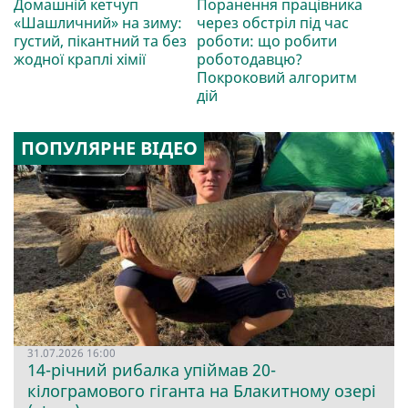
Домашній кетчуп
Поранення працівника
«Шашличний» на зиму:
через обстріл під час
густий, пікантний та без
роботи: що робити
жодної краплі хімії
роботодавцю?
Покроковий алгоритм
дій
ПОПУЛЯРНЕ ВІДЕО
31.07.2026 16:00
14-річний рибалка упіймав 20-
кілограмового гіганта на Блакитному озері