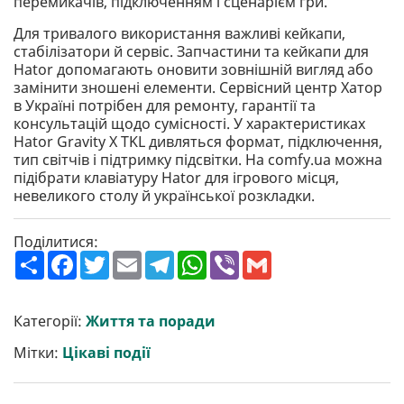
перемикачів, підключенням і сценарієм гри.
Для тривалого використання важливі кейкапи,
стабілізатори й сервіс. Запчастини та кейкапи для
Hator допомагають оновити зовнішній вигляд або
замінити зношені елементи. Сервісний центр Хатор
в Україні потрібен для ремонту, гарантії та
консультацій щодо сумісності. У характеристиках
Hator Gravity X TKL дивляться формат, підключення,
тип світчів і підтримку підсвітки. На comfy.ua можна
підібрати клавіатуру Hator для ігрового місця,
невеликого столу й української розкладки.
Поділитися:
П
F
T
E
T
W
V
G
о
a
w
m
e
h
i
m
ш
c
i
a
l
a
b
a
и
e
t
i
e
t
e
i
р
b
t
l
g
s
r
l
Категорії:
Життя та поради
и
o
e
r
A
т
o
r
a
p
Мітки:
Цікаві події
и
k
m
p