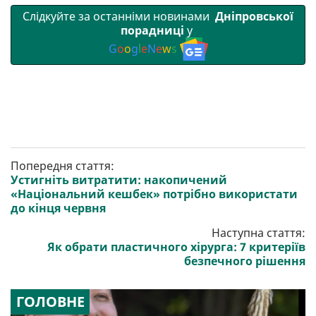
Слідкуйте за останніми новинами
Дніпровської
порадниці
у
G
o
o
g
l
e
N
e
w
s
Попередня стаття:
Устигніть витратити: накопичений
«Національний кешбек» потрібно використати
до кінця червня
Наступна стаття:
Як обрати пластичного хірурга: 7 критеріїв
безпечного рішення
ГОЛОВНЕ