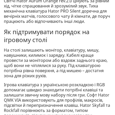
Світчі Hator Aurum Orange rev.2.0 цінують за рівний
хід, чітке спрацювання й зрозумілий звук. Тиха
механічна клавіатура Hator PRO Silent доречна для
вечірніх матчів, голосового чату й кімнати, де поруч
працюють або відпочивають інші люди.
Як підтримувати порядок на
ігровому столі
На столі залишають монітор, клавіатуру, мишу,
навушники, килимок і зарядку. Кабелі краще
провести за монітором або вздовж заднього краю,
щоб вони не чіплялися за руку. Під клавіатурою
потрібна рівна поверхня, а під мишею – достатня
зона для різких рухів.
Ігрова клавіатура з українською розкладкою і RGB
допомагає швидко знаходити потрібні клавіші та
залишати звичну мову набору після гри. Софт Hator
QMK VIA використовують для профілів, макросів,
підсвітки й перепризначення клавіш. Hator Skyfall та
Rockfall порівнюють за форматом, типом