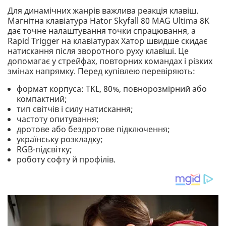
Для динамічних жанрів важлива реакція клавіш.
Магнітна клавіатура Hator Skyfall 80 MAG Ultima 8K
дає точне налаштування точки спрацювання, а
Rapid Trigger на клавіатурах Хатор швидше скидає
натискання після зворотного руху клавіші. Це
допомагає у стрейфах, повторних командах і різких
змінах напрямку. Перед купівлею перевіряють:
формат корпуса: TKL, 80%, повнорозмірний або
компактний;
тип світчів і силу натискання;
частоту опитування;
дротове або бездротове підключення;
українську розкладку;
RGB-підсвітку;
роботу софту й профілів.