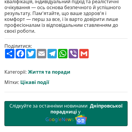
кваліфікація, індивідуальний підхід та реалістичні
очікування — ось основа безпечного й успішного
результату. Пам’ятайте, що ваше здоров’я і
комфорт — перш за все, і їх варто довірити лише
професіоналам із відповідальним ставленням до
своєї роботи.
Поділитися:
П
F
T
E
T
W
V
G
о
a
w
m
e
h
i
m
ш
c
i
a
l
a
b
a
и
e
t
i
e
t
e
i
р
b
t
l
g
s
r
l
Категорії:
Життя та поради
и
o
e
r
A
т
o
r
a
p
Мітки:
Цікаві події
и
k
m
p
Слідкуйте за останніми новинами
Дніпровської
порадниці
у
G
o
o
g
l
e
N
e
w
s