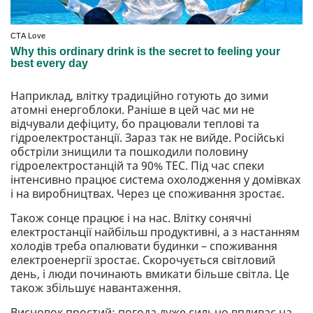
Наприклад, влітку традиційно готують до зими
атомні енергоблоки. Раніше в цей час ми не
відчували дефіциту, бо працювали теплові та
гідроелектростанції. Зараз так не вийде. Російські
обстріли знищили та пошкодили половину
гідроелектростанцій та 90% ТЕС. Під час спеки
інтенсивно працює система охолодження у домівках
і на виробництвах. Через це споживання зростає.
Також сонце працює і на нас. Влітку сонячні
електростанції найбільш продуктивні, а з настанням
холодів треба опалювати будинки – споживання
електроенергії зростає. Скорочується світловий
день, і люди починають вмикати більше світла. Це
також збільшує навантаження.
Висновок простий: погода дуже сильно впливає на