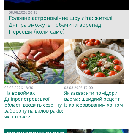
08.08.2026 20:12
Головне астрономічне шоу літа: жителі
Дніпра зможуть побачити зорепад
Персеїди (коли саме)
08.08.2026 18:30
08.08.2026 17:00
На водоймах
Як заквасити помідори
Дніпропетровської
вдома: швидкий рецепт
області вводять сезонну
із консервованим хріном
заборону на вилов раків:
які штрафи