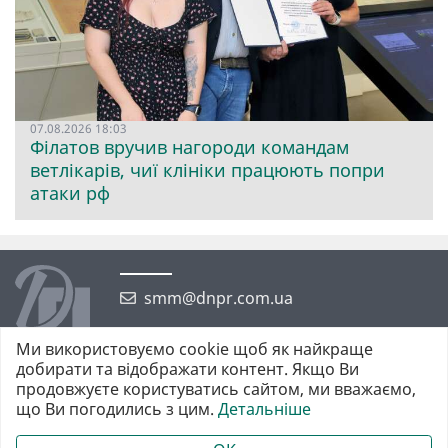
07.08.2026 18:03
Філатов вручив нагороди командам
ветлікарів, чиї клініки працюють попри
атаки рф
smm@dnpr.com.ua
Ми використовуємо cookie щоб як найкраще
добирати та відображати контент. Якщо Ви
продовжуєте користуватись сайтом, ми вважаємо,
що Ви погодились з цим.
Детальніше
©2026 https://dnpr.com.ua Дніпровська порадниця
Всі права захищені. При повному або частковому використанні