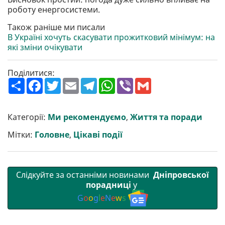
роботу енергосистеми.
Також раніше ми писали
В Україні хочуть скасувати прожитковий мінімум: на
які зміни очікувати
Поділитися:
П
F
T
E
T
W
V
G
о
a
w
m
e
h
i
m
ш
c
i
a
l
a
b
a
и
e
t
i
e
t
e
i
р
b
t
l
g
s
r
l
Категорії:
Ми рекомендуємо
,
Життя та поради
и
o
e
r
A
т
o
r
a
p
Мітки:
Головне
,
Цікаві події
и
k
m
p
Слідкуйте за останніми новинами
Дніпровської
порадниці
у
G
o
o
g
l
e
N
e
w
s