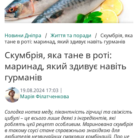
Новини Дніпра
/
Життя та поради
/
Скумбрія, яка
тане в роті: маринад, який здивує навіть гурманів
Скумбрія, яка тане в роті:
маринад, який здивує навіть
гурманів
19.08.2024 17:03 |
Марія Філатченкова
Солодка нотка меду, пікантність гірчиці та свіжість
цибулі – це всього лише деякі з інгредієнтів, які
роблять цей рецепт особливим. Маринована скумбрія
в такому соусі стане справжньою знахідкою для
любителів незвичайних смакових комбінацій. Про це