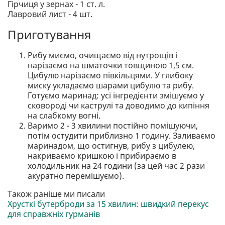
Гірчиця у зернах - 1 ст. л.
Лавровий лист - 4 шт.
Приготування
Рибу миємо, очищаємо від нутрощів і
нарізаємо на шматочки товщиною 1,5 см.
Цибулю нарізаємо півкільцями. У глибоку
миску укладаємо шарами цибулю та рибу.
Готуємо маринад: усі інгредієнти змішуємо у
сковороді чи каструлі та доводимо до кипіння
на слабкому вогні.
Варимо 2 - 3 хвилини постійно помішуючи,
потім остудити приблизно 1 годину. Заливаємо
маринадом, що остигнув, рибу з цибулею,
накриваємо кришкою і прибираємо в
холодильник на 24 години (за цей час 2 рази
акуратно перемішуємо).
Також раніше ми писали
Хрусткі бутерброди за 15 хвилин: швидкий перекус
для справжніх гурманів