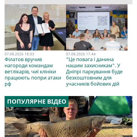
07.08.2026 18:03
07.08.2026 17:44
Філатов вручив
"Це повага і данина
нагороди командам
нашим захисникам". У
ветлікарів, чиї клініки
Дніпрі паркування буде
працюють попри атаки
безкоштовним для
рф
учасників бойових дій
ПОПУЛЯРНЕ ВІДЕО