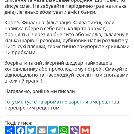
скисання та незаплановане бродіння, що повністю
зіпсує смак. Не забувайте періодично (раз на кілька
днів) легенько збовтувати вміст банки.
Крок 5. Фінальна фільтрація За два тижні, коли
наливка вбере в себе весь колір та аромат,
процідіть її через дрібне сито або марлю, складену в
кілька шарів. Прозорий, рубіновий напій розлийте у
чисті сухі пляшки, герметично закупорьте кришками
чи пробками.
Зберігати такий лікерний шедевр найкраще в
холодильнику або прохолодному погребі. Смакуйте
відповідально та насолоджуйтеся літніми спогадами
в кожній краплі!
Нагадаємо, раніше ми писали
Готуємо густе та ароматне варення з черешні
за
перевіреним рецептом
Поділитися:
П
F
T
E
T
W
V
G
о
a
w
m
e
h
i
m