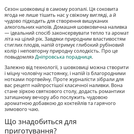
Сезон шовковиці в самому розпалі. Ця соковита
ягода не лише тішить нас у свіжому вигляді, а й
чудово підходить для створення вишуканих
алкогольних напоїв. Домашня шовковична наливка
— ідеальний спосіб законсервувати тепло та аромат
літа на цілий рік. Завдяки природним властивостям
стиглих плодів, напій отримує глибокий рубіновий
колір і неповторну природну солодкість. Про це
повыдомляэ
Дніпровська порадниця
.
Залежно від технології, з шовковиці можна створити
і міцну чоловічу настоянку, і напій із благородними
нотками портвейну. Проте журналісти зібрали для
вас рецепт найпростішої класичної наливки. Вона
стане зіркою святкового столу, додасть романтики
затишному вечору або послужить чудовою
ароматною добавкою до коктейлів та гарячого
зимового чаю.
Що знадобиться для
приготування?