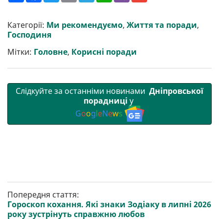
ш
c
i
a
l
a
b
a
и
e
t
i
e
t
e
i
р
b
t
l
g
s
r
l
Категорії:
Ми рекомендуємо
,
Життя та поради
,
и
o
e
r
A
Господиня
т
o
r
a
p
и
k
m
p
Мітки:
Головне
,
Корисні поради
Слідкуйте за останніми новинами
Дніпровської
порадниці
у
G
o
o
g
l
e
N
e
w
s
Попередня стаття:
Гороскоп кохання. Які знаки Зодіаку в липні 2026
року зустрінуть справжню любов