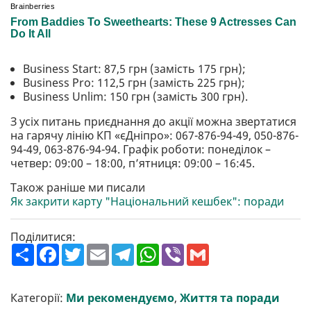
Business Start: 87,5 грн (замість 175 грн);
Business Pro: 112,5 грн (замість 225 грн);
Business Unlim: 150 грн (замість 300 грн).
З усіх питань приєднання до акції можна звертатися
на гарячу лінію КП «єДніпро»: 067-876-94-49, 050-876-
94-49, 063-876-94-94. Графік роботи: понеділок –
четвер: 09:00 – 18:00, п’ятниця: 09:00 – 16:45.
Також раніше ми писали
Як закрити карту "Національний кешбек": поради
Поділитися:
П
F
T
E
T
W
V
G
о
a
w
m
e
h
i
m
ш
c
i
a
l
a
b
a
и
e
t
i
e
t
e
i
р
b
t
l
g
s
r
l
Категорії:
Ми рекомендуємо
,
Життя та поради
и
o
e
r
A