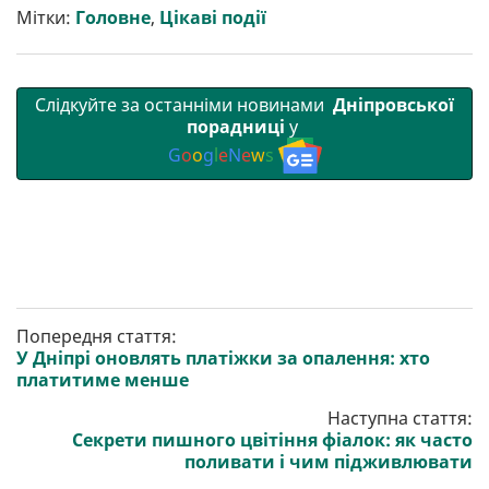
т
o
r
a
p
Мітки:
Головне
,
Цікаві події
и
k
m
p
Слідкуйте за останніми новинами
Дніпровської
порадниці
у
G
o
o
g
l
e
N
e
w
s
Попередня стаття:
У Дніпрі оновлять платіжки за опалення: хто
платитиме менше
Наступна стаття:
Секрети пишного цвітіння фіалок: як часто
поливати і чим підживлювати