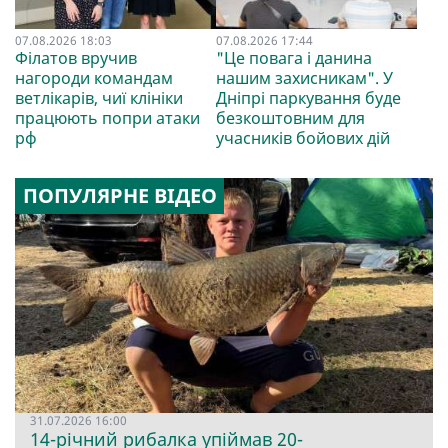
07.08.2026 18:03
07.08.2026 17:44
Філатов вручив
"Це повага і данина
нагороди командам
нашим захисникам". У
ветлікарів, чиї клініки
Дніпрі паркування буде
працюють попри атаки
безкоштовним для
рф
учасників бойових дій
ПОПУЛЯРНЕ ВІДЕО
31.07.2026 16:00
14-річний рибалка упіймав 20-