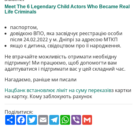
паспортом,
довідкою ВПО, яка засвідчує реєстрацію особи
після 24.02.2022 у м. Дніпрі за адресою МТКП
якщо є дитина, свідоцтвом про її народження.
Не втрачайте можливість отримати необхідну
підтримку! Ми працюємо, щоб допомогти вам
адаптуватися і підтримати вас у цей складний час.
Нагадаємо, раніше ми писали
Нацбанк встановлює ліміт на суму переказів
з картки
на картку. Кому заблокують рахунок
Поділитися:
П
F
T
E
T
W
V
G
о
a
w
m
e
h
i
m
ш
c
i
a
l
a
b
a
и
e
t
i
e
t
e
i