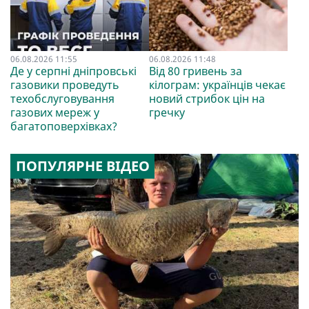
06.08.2026 11:55
06.08.2026 11:48
Де у серпні дніпровські
Від 80 гривень за
газовики проведуть
кілограм: українців чекає
техобслуговування
новий стрибок цін на
газових мереж у
гречку
багатоповерхівках?
ПОПУЛЯРНЕ ВІДЕО