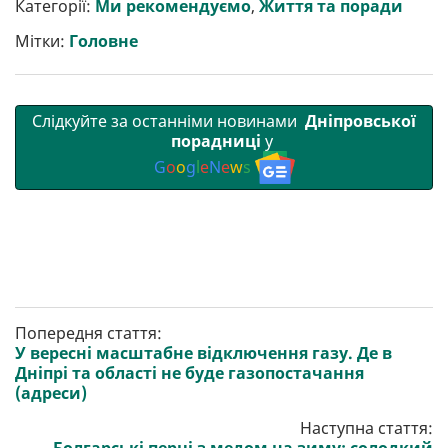
р
b
t
l
g
s
r
l
Категорії:
Ми рекомендуємо
,
Життя та поради
и
o
e
r
A
т
o
r
a
p
Мітки:
Головне
и
k
m
p
Слідкуйте за останніми новинами
Дніпровської
порадниці
у
G
o
o
g
l
e
N
e
w
s
Попередня стаття:
У вересні масштабне відключення газу. Де в
Дніпрі та області не буде газопостачання
(адреси)
Наступна стаття: