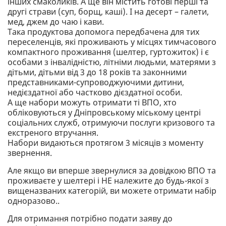
інших смаколиків. А ще він містить готові перші та
другі страви (суп, борщ, каші). І на десерт – галети,
мед, джем до чаю і кави.
Така продуктова допомога передбачена для тих
переселенців, які проживають у місцях тимчасового
компактного проживання (шелтер, гуртожиток) і є
особами з інвалідністю, літніми людьми, матерями з
дітьми, дітьми від 3 до 18 років та законними
представниками-супроводжуючими дитини,
недієздатної або частково дієздатної особи.
А ще набори можуть отримати ті ВПО, хто
обліковуються у Дніпровському міському центрі
соціальних служб, отримуючи послуги кризового та
екстреного втручання.
Набори видаються протягом 3 місяців з моменту
звернення.
Але якщо ви вперше звернулися за довідкою ВПО та
проживаєте у шелтері і НЕ належите до будь-якої з
вищеназваних категорій, ви можете отримати набір
одноразово..
Для отримання потрібно подати заяву до