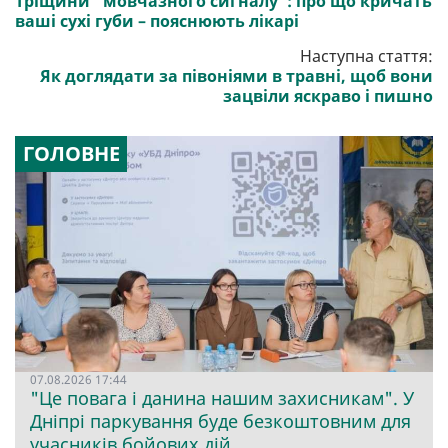
Тріщини "мовчазного сигналу": про що кричать
ваші сухі губи – пояснюють лікарі
Наступна стаття:
Як доглядати за півоніями в травні, щоб вони
зацвіли яскраво і пишно
ГОЛОВНЕ
07.08.2026 17:44
"Це повага і данина нашим захисникам". У
Дніпрі паркування буде безкоштовним для
учасників бойових дій