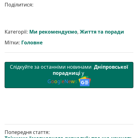
Поділитися:
Категорії:
Ми рекомендуємо
,
Життя та поради
Мітки:
Головне
Слідкуйте за останніми новинами
Дніпровської
порадниці
у
G
o
o
g
l
e
N
e
w
s
Попередня стаття: