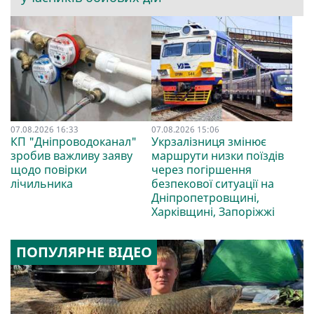
07.08.2026 16:33
07.08.2026 15:06
КП "Дніпроводоканал"
Укрзалізниця змінює
зробив важливу заяву
маршрути низки поїздів
щодо повірки
через погіршення
лічильника
безпекової ситуації на
Дніпропетровщині,
Харківщині, Запоріжжі
ПОПУЛЯРНЕ ВІДЕО