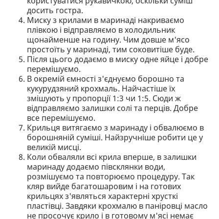
користуватися рукавичкою, оскільки суміш
досить гостра.
Миску з крилами в маринаді накриваємо
плівкою і відправляємо в холодильник
щонайменше на годину. Чим довше м'ясо
простоїть у маринаді, тим соковитіше буде.
Після цього додаємо в миску одне яйце і добре
перемішуємо.
В окремій ємності з'єднуємо борошно та
кукурудзяний крохмаль. Найчастіше їх
змішують у пропорції 1:3 чи 1:5. Сюди ж
відправляємо залишки солі та перців. Добре
все перемішуємо.
Крильця витягаємо з маринаду і обвалюємо в
борошняній суміші. Найзручніше робити це у
великій мисці.
Коли обваляли всі крила вперше, в залишки
маринаду додаємо півсклянки води,
розмішуємо та повторюємо процедуру. Так
кляр вийде багатошаровим і на готових
крильцях з'являться характерні хрусткі
пластівці. Завдяки крохмалю в паніровці масло
не просочує крило і в готовому м'ясі немає