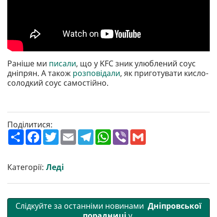
Раніше ми
писали
, що у KFC зник улюблений соус
дніпрян. А також
розповідали
, як приготувати кисло-
солодкий соус самостійно.
Поділитися:
П
F
T
E
T
W
V
G
о
a
w
m
e
h
i
m
ш
c
i
a
l
a
b
a
и
e
t
i
e
t
e
i
р
b
t
l
g
s
r
l
Категорії:
Леді
и
o
e
r
A
т
o
r
a
p
и
k
m
p
Слідкуйте за останніми новинами
Дніпровської
порадниці
у