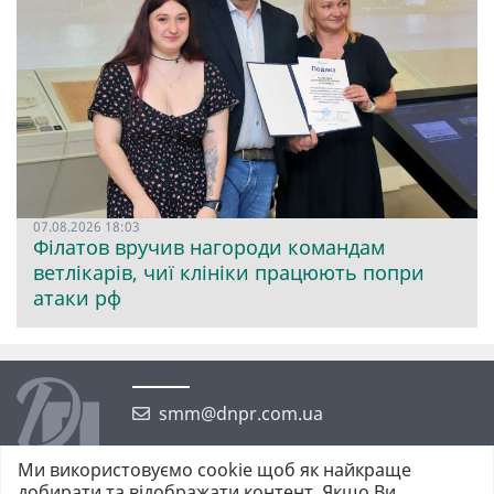
07.08.2026 18:03
Філатов вручив нагороди командам
ветлікарів, чиї клініки працюють попри
атаки рф
smm@dnpr.com.ua
Ми використовуємо cookie щоб як найкраще
добирати та відображати контент. Якщо Ви