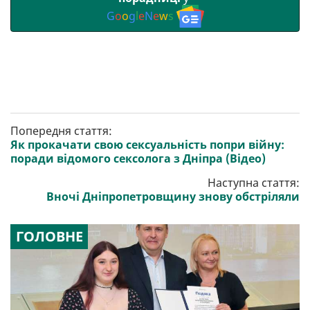
G
o
o
g
l
e
N
e
w
s
Попередня стаття:
Як прокачати свою сексуальність попри війну:
поради відомого сексолога з Дніпра (Відео)
Наступна стаття:
Вночі Дніпропетровщину знову обстріляли
ГОЛОВНЕ