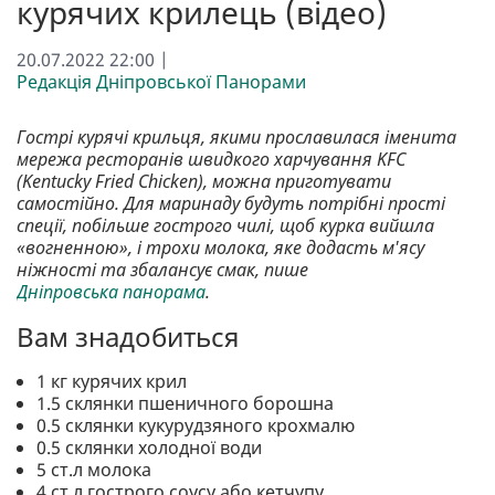
курячих крилець (відео)
20.07.2022 22:00 |
Редакція Дніпровської Панорами
Гострі курячі крильця, якими прославилася іменита
мережа ресторанів швидкого харчування KFC
(Kentucky Fried Chicken), можна приготувати
самостійно. Для маринаду будуть потрібні прості
спеції, побільше гострого чилі, щоб курка вийшла
«вогненною», і трохи молока, яке додасть м'ясу
ніжності та збалансує смак, пише
Дніпровська панорама
.
Вам знадобиться
1 кг курячих крил
1.5 склянки пшеничного борошна
0.5 склянки кукурудзяного крохмалю
0.5 склянки холодної води
5 ст.л молока
4 ст.л гострого соусу або кетчупу