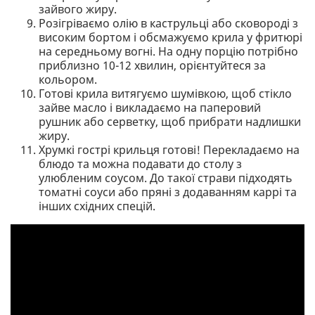
зайвого жиру.
Розігріваємо олію в каструльці або сковороді з
високим бортом і обсмажуємо крила у фритюрі
на середньому вогні. На одну порцію потрібно
приблизно 10-12 хвилин, орієнтуйтеся за
кольором.
Готові крила витягуємо шумівкою, щоб стікло
зайве масло і викладаємо на паперовий
рушник або серветку, щоб прибрати надлишки
жиру.
Хрумкі гострі крильця готові! Перекладаємо на
блюдо та можна подавати до столу з
улюбленим соусом. До такої страви підходять
томатні соуси або пряні з додаванням каррі та
інших східних спецій.