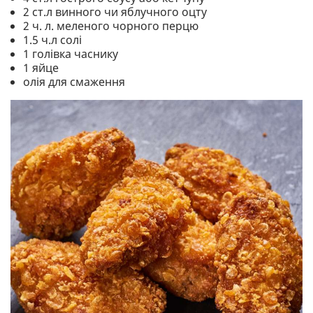
2 ст.л винного чи яблучного оцту
2 ч. л. меленого чорного перцю
1.5 ч.л солі
1 голівка часнику
1 яйце
олія для смаження