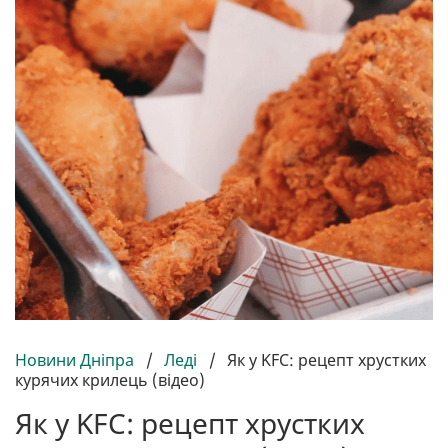
Новини Дніпра
/
Леді
/
Як у KFC: рецепт хрустких
курячих крилець (відео)
Як у KFC: рецепт хрустких