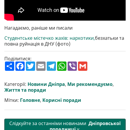
Нагадаємо, раніше ми писали
Студентське містечко жахів: наркотики,
безхатьки та
повна руйнація в ДНУ (фото)
Поділитися:
П
F
T
E
T
W
V
G
о
a
w
m
e
h
i
m
ш
c
i
a
l
a
b
a
и
e
t
i
e
t
e
i
р
b
t
l
g
s
r
l
Категорії:
Новини Дніпра
,
Ми рекомендуємо
,
и
o
e
r
A
Життя та поради
т
o
r
a
p
и
k
m
p
Мітки:
Головне
,
Корисні поради
Слідкуйте за останніми новинами
Дніпровської
порадниці
у