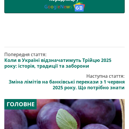
G
o
o
g
l
e
N
e
w
s
Попередня стаття:
Коли в Україні відзначатимуть Трійцю 2025
року: історія, традиції та заборони
Наступна стаття:
Зміна лімітів на банківські перекази з 1 червня
2025 року. Що потрібно знати
ГОЛОВНЕ