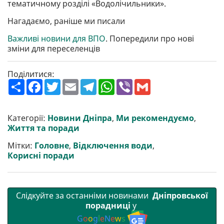
тематичному розділі «Водолічильники».
Нагадаємо, раніше ми писали
Важливі новини для ВПО
. Попередили про нові
зміни для переселенців
Поділитися:
П
F
T
E
T
W
V
G
о
a
w
m
e
h
i
m
ш
c
i
a
l
a
b
a
и
e
t
i
e
t
e
i
р
b
t
l
g
s
r
l
Категорії:
Новини Дніпра
,
Ми рекомендуємо
,
и
o
e
r
A
Життя та поради
т
o
r
a
p
и
k
m
p
Мітки:
Головне
,
Відключення води
,
Корисні поради
Слідкуйте за останніми новинами
Дніпровської
порадниці
у
G
o
o
g
l
e
N
e
w
s