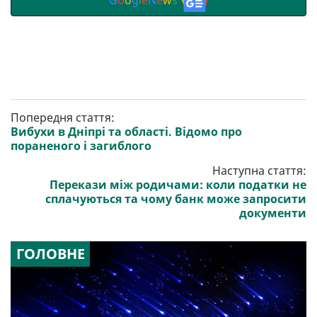
G
o
o
g
l
e
N
e
w
s
Попередня стаття:
Вибухи в Дніпрі та області. Відомо про
пораненого і загиблого
Наступна стаття:
Перекази між родичами: коли податки не
сплачуються та чому банк може запросити
документи
ГОЛОВНЕ