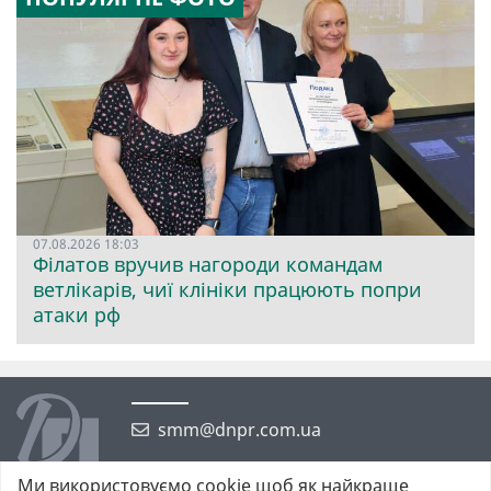
07.08.2026 18:03
Філатов вручив нагороди командам
ветлікарів, чиї клініки працюють попри
атаки рф
smm@dnpr.com.ua
Ми використовуємо cookie щоб як найкраще