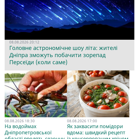
08.08.2026 20:12
Головне астрономічне шоу літа: жителі
Дніпра зможуть побачити зорепад
Персеїди (коли саме)
08.08.2026 18:30
08.08.2026 17:00
На водоймах
Як заквасити помідори
Дніпропетровської
вдома: швидкий рецепт
області вводять сезонну
із консервованим хріном