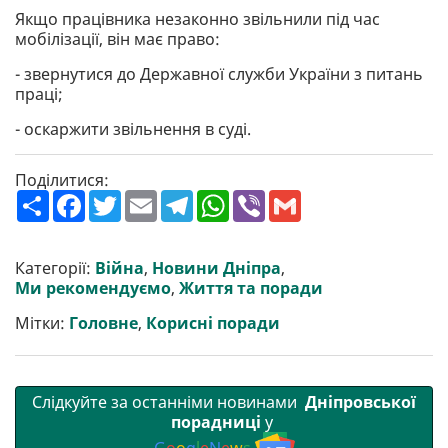
Якщо працівника незаконно звільнили під час
мобілізації, він має право:
- звернутися до Державної служби України з питань
праці;
- оскаржити звільнення в суді.
Поділитися:
П
F
T
E
T
W
V
G
о
a
w
m
e
h
i
m
ш
c
i
a
l
a
b
a
и
e
t
i
e
t
e
i
р
b
t
l
g
s
r
l
Категорії:
Війна
,
Новини Дніпра
,
и
o
e
r
A
Ми рекомендуємо
,
Життя та поради
т
o
r
a
p
и
k
m
p
Мітки:
Головне
,
Корисні поради
Слідкуйте за останніми новинами
Дніпровської
порадниці
у