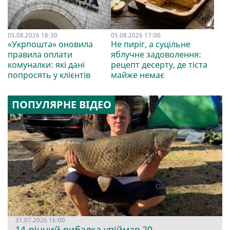
05.08.2026 18:30
05.08.2026 17:00
«Укрпошта» оновила
Не пиріг, а суцільне
правила оплати
яблучне задоволення:
комуналки: які дані
рецепт десерту, де тіста
попросять у клієнтів
майже немає
ПОПУЛЯРНЕ ВІДЕО
31.07.2026 16:00
14-річний рибалка упіймав 20-