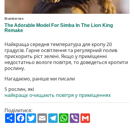
Найкраща середня температура для кропу 20
градусів. Гарне освітлення та регулярний полив
прискорить ріст зелені. Якщо у приміщенні
недостатньо вологе повітря, то доведеться кропити
рослину.
Нагадаємо, раніше ми писали
5 рослин, які
найкращє очищають повітря у приміщеннях
Поділитися:
П
F
T
E
T
W
V
G
о
a
w
m
e
h
i
m
ш
c
i
a
l
a
b
a
и
e
t
i
e
t
e
i