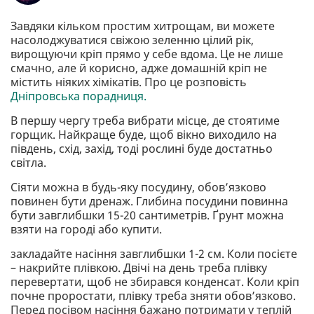
Завдяки кільком простим хитрощам, ви можете
насолоджуватися свіжою зеленню цілий рік,
вирощуючи кріп прямо у себе вдома. Це не лише
смачно, але й корисно, адже домашній кріп не
містить ніяких хімікатів. Про це розповість
Дніпровська порадниця.
В першу чергу треба вибрати місце, де стоятиме
горщик. Найкраще буде, щоб вікно виходило на
південь, схід, захід, тоді рослині буде достатньо
світла.
Сіяти можна в будь-яку посудину, обов’язково
повинен бути дренаж. Глибина посудини повинна
бути завглибшки 15-20 сантиметрів. Ґрунт можна
взяти на городі або купити.
закладайте насіння завглибшки 1-2 см. Коли посієте
– накрийте плівкою. Двічі на день треба плівку
перевертати, щоб не збирався конденсат. Коли кріп
почне проростати, плівку треба зняти обов’язково.
Перед посівом насіння бажано потримати у теплій