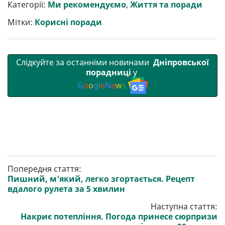
р
b
t
l
g
s
r
l
Категорії:
Ми рекомендуємо
,
Життя та поради
и
o
e
r
A
т
o
r
a
p
Мітки:
Корисні поради
и
k
m
p
Слідкуйте за останніми новинами
Дніпровської
порадниці
у
G
o
o
g
l
e
N
e
w
s
Попередня стаття:
Пишний, м'який, легко згортається. Рецепт
вдалого рулета за 5 хвилин
Наступна стаття:
Накриє потепління. Погода принесе сюрпризи