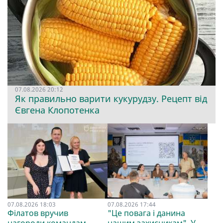
07.08.2026 20:12
Як правильно варити кукурудзу. Рецепт від
Євгена Клопотенка
07.08.2026 18:03
07.08.2026 17:44
Філатов вручив
"Це повага і данина
нагороди командам
нашим захисникам". У