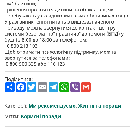
сімʼї/ дитини;
рішення про взяття дитини на облік дітей, які
перебувають у складних життєвих обставинах тощо.
У разі виникнення питань з вищезазначеного
приводу, можна звернутися до контакт-центру
системи безоплатної правничої допомоги (БПД) у
будні з 8:00 до 18:00 за телефоном:
0 800 213 103
Щоб отримати психологічну підтримку, можна
звернутися за телефонами:
0 800 500 335 або 116 123
Поділитися:
П
F
T
E
T
W
V
G
о
a
w
m
e
h
i
m
ш
c
i
a
l
a
b
a
и
e
t
i
e
t
e
i
р
b
t
l
g
s
r
l
Категорії:
Ми рекомендуємо
,
Життя та поради
и
o
e
r
A
т
o
r
a
p
Мітки:
Корисні поради
и
k
m
p