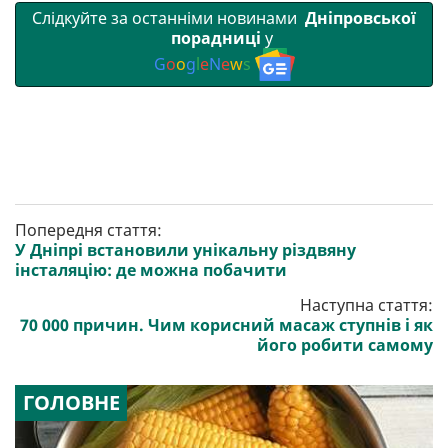
Слідкуйте за останніми новинами
Дніпровської
порадниці
у
G
o
o
g
l
e
N
e
w
s
Попередня стаття:
У Дніпрі встановили унікальну різдвяну
інсталяцію: де можна побачити
Наступна стаття:
70 000 причин. Чим корисний масаж ступнів і як
його робити самому
ГОЛОВНЕ