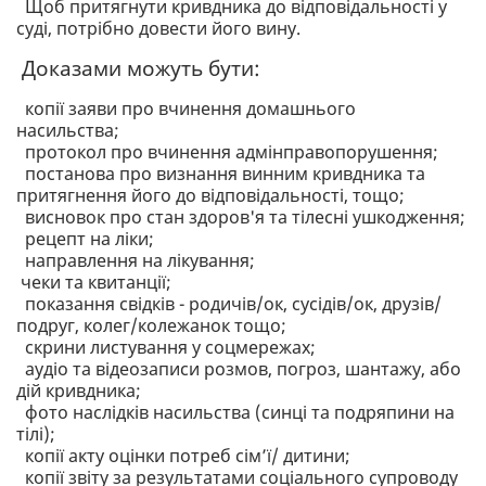
Щоб притягнути кривдника до відповідальності у
суді, потрібно довести його вину.
Доказами можуть бути:
копії заяви про вчинення домашнього
насильства;
протокол про вчинення адмінправопорушення;
постанова про визнання винним кривдника та
притягнення його до відповідальності, тощо;
висновок про стан здоров'я та тілесні ушкодження;
рецепт на ліки;
направлення на лікування;
чеки та квитанції;
показання свідків - родичів/ок, сусідів/ок, друзів/
подруг, колег/колежанок тощо;
скрини листування у соцмережах;
аудіо та відеозаписи розмов, погроз, шантажу, або
дій кривдника;
фото наслідків насильства (синці та подряпини на
тілі);
копії акту оцінки потреб сімʼї/ дитини;
копії звіту за результатами соціального супроводу