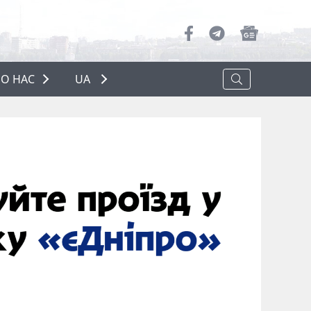
О НАС
UA
ПРО НАС
РЕКЛАМА
ПОЛІТИКА КОНФІДЕНЦІЙНОСТІ