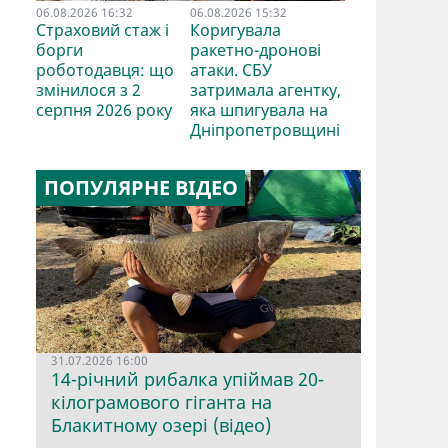
06.08.2026 16:32
06.08.2026 15:32
Страховий стаж і
Коригувала
борги
ракетно-дронові
роботодавця: що
атаки. СБУ
змінилося з 2
затримала агентку,
серпня 2026 року
яка шпигувала на
Дніпропетровщині
ПОПУЛЯРНЕ ВІДЕО
31.07.2026 16:00
14-річний рибалка упіймав 20-
кілограмового гіганта на
Блакитному озері (відео)