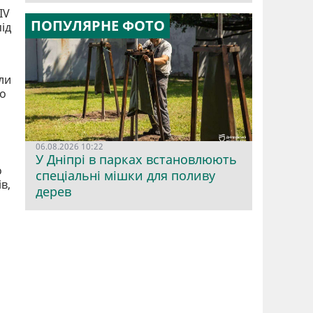
IV
ПОПУЛЯРНЕ ФОТО
ід
ли
до
06.08.2026 10:22
У Дніпрі в парках встановлюють
о
спеціальні мішки для поливу
в,
дерев