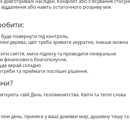
ає довготривалі наслідки. Конфлікт або з'ясування стосун
 віддалення або навіть остаточного розриву між
робити:
о буде повернути під контроль.
лки дерева, цвіт треба зривати акуратно, інакше можна
сити сміття, мити підлогу та проводити генеральне
ти фінансового благополуччя.
уде вкрай складно.
потреби та приймати поспішні рішення.
ини?
вяткують свій День тезоіменитства. Квіти та теплі слова
лом день, принесе у ваші домівки мир, душевну тишу та