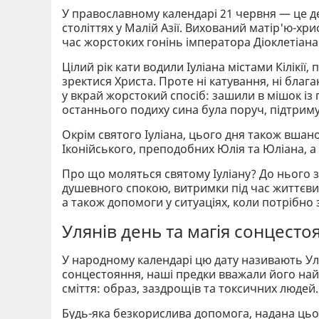
У православному календарі 21 червня — це ден
століттях у Малій Азії. Вихований матір'ю-х
час жорстоких гонінь імператора Діоклетіана
Цілий рік кати водили Іуліана містами Кілікі
зректися Христа. Проте ні катування, ні благ
у вкрай жорстокий спосіб: зашили в мішок із 
останнього подиху сина була поруч, підтри
Окрім святого Іуліана, цього дня також вша
Іконійського, преподобних Юлія та Юліана, а 
Про що моляться святому Іуліану? До нього з
душевного спокою, витримки під час життєвих
а також допомоги у ситуаціях, коли потрібно
Улянів день та магія сонцесто
У народному календарі цю дату називають Уля
сонцестояння, наші предки вважали його на
сміття: образ, заздрощів та токсичних людей.
Будь-яка безкорислива допомога, надана цьо