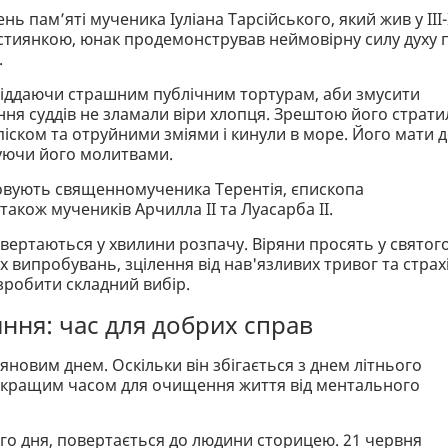
ь пам’яті мученика Іуліана Тарсійського, який жив у III-
ристиянкою, юнак продемонстрував неймовірну силу духу п
.
ї, піддаючи страшним публічним тортурам, аби змусити
ання суддів не зламали віри хлопця. Зрештою його страти
піском та отруйними зміями і кинули в море. Його мати 
муючи його молитвами.
новують священномученика Терентія, єпископа
також мучеників Арчилла II та Луасарба II.
вертаються у хвилини розпачу. Віряни просять у святог
 випробувань, зцілення від нав'язливих тривог та страхі
 зробити складний вибір.
яння: час для добрих справ
новим днем. Оскільки він збігається з днем літнього
йкращим часом для очищення життя від ментального
го дня, повертається до людини сторицею. 21 червня