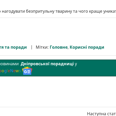
 нагодувати безпритульну тварину та чого краще уника
я та поради
Мітки:
Головне
,
Корисні поради
 новинами
Дніпровської порадниці
у
o
o
g
l
e
N
e
w
s
Наступна стат