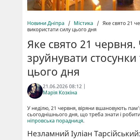
Новини Дніпра
/
Містика
/
Яке свято 21 ч
використати силу цього дня
Яке свято 21 червня.
зруйнувати стосунки 
цього дня
21.06.2026 08:12 |
Марія Козкіна
У неділю, 21 червня, віряни вшановують пам’я
сьогоднішнього дня, що треба знати і робит
ніпровська порадниця
.
Незламний Іуліан Тарсійський: 