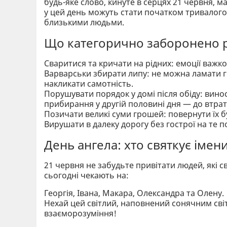
будь-яке слово, кинуте в серцях 21 червня, м
у цей день можуть стати початком тривалого
близькими людьми.
Що категорично заборонено 
Сваритися та кричати на рідних: емоції важк
Варварськи збирати липу: не можна ламати гі
накликати самотність.
Порушувати порядок у домі після обіду: вино
прибирання у другій половині дня — до втра
Позичати великі суми грошей: повернути їх б
Вирушати в далеку дорогу без гострої на те 
День ангела: хто святкує імен
21 червня не забудьте привітати людей, які с
сьогодні чекають на:
Георгія, Івана, Макара, Олександра та Олену.
Нехай цей світлий, наповнений сонячним світ
взаєморозуміння!