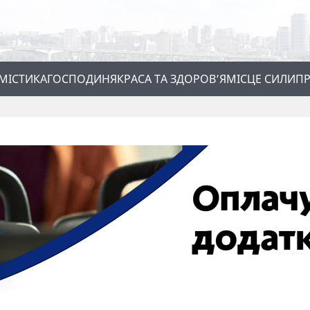
МІСТИКА
ГОСПОДИНЯ
КРАСА ТА ЗДОРОВ’Я
МІСЦЕ СИЛИ
ПР