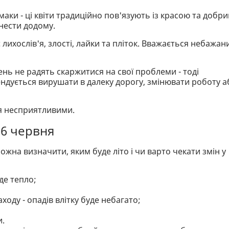
аки - ці квіти традиційно пов'язують із красою та добр
нести додому.
ює лихослів'я, злості, лайки та пліток. Вважається небажа
ень не радять скаржитися на свої проблеми - тоді
ендується вирушати в далеку дорогу, змінювати роботу а
ся несприятливими.
 6 червня
на визначити, яким буде літо і чи варто чекати змін у
де тепло;
аходу - опадів влітку буде небагато;
и.