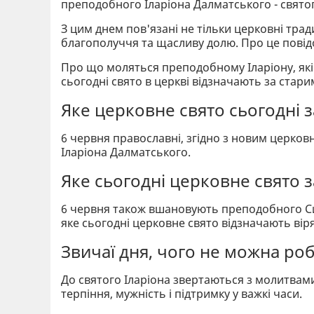
преподобного Іларіона Далматського - свято
З цим днем пов'язані не тільки церковні тради
благополуччя та щасливу долю. Про це пові
Про що моляться преподобному Іларіону, які 
сьогодні свято в церкві відзначають за стари
Яке церковне свято сьогодні 
6 червня православні, згідно з новим церк
Іларіона Далматського.
Яке сьогодні церковне свято 
6 червня також вшановують преподобного Си
яке сьогодні церковне свято відзначають вір
Звичаї дня, чого не можна роб
До святого Іларіона звертаються з молитвами
терпіння, мужність і підтримку у важкі часи.