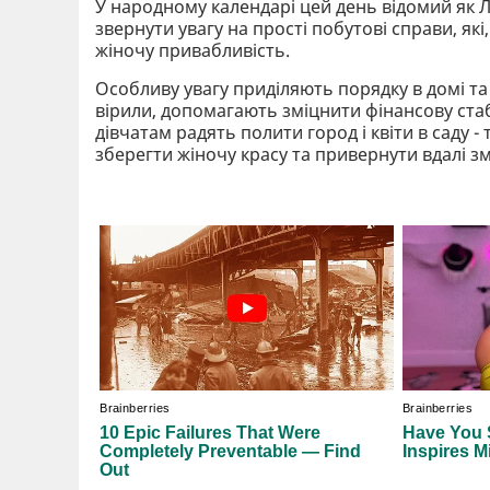
У народному календарі цей день відомий як Л
звернути увагу на прості побутові справи, які
жіночу привабливість.
Особливу увагу приділяють порядку в домі та 
вірили, допомагають зміцнити фінансову стаб
дівчатам радять полити город і квіти в саду -
зберегти жіночу красу та привернути вдалі зм