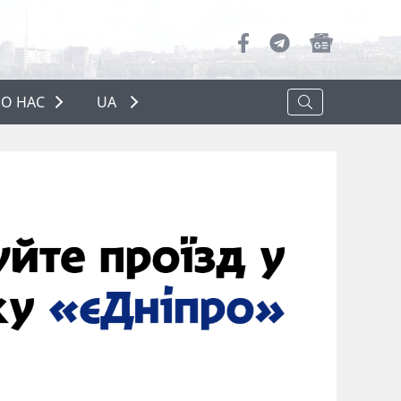
О НАС
UA
ПРО НАС
РЕКЛАМА
ПОЛІТИКА КОНФІДЕНЦІЙНОСТІ