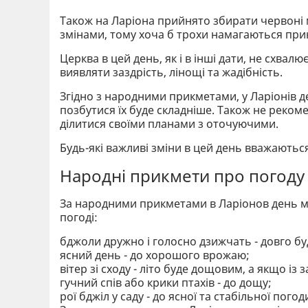
Також на Ларіона прийнято збирати червоні м
змінами, тому хоча б трохи намагаються при
Церква в цей день, як і в інші дати, не схвал
виявляти заздрість, лінощі та жадібність.
Згідно з народними прикметами, у Ларіонів д
позбутися їх буде складніше. Також не реком
ділитися своїми планами з оточуючими.
Будь-які важливі зміни в цей день вважають
Народні прикмети про погоду
За народними прикметами в Ларіонов день мож
погоді:
бджоли дружно і голосно дзижчать - довго бу
ясний день - до хорошого врожаю;
вітер зі сходу - літо буде дощовим, а якщо із з
гучний спів або крики птахів - до дощу;
рої бджіл у саду - до ясної та стабільної погод