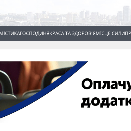
МІСТИКА
ГОСПОДИНЯ
КРАСА ТА ЗДОРОВ’Я
МІСЦЕ СИЛИ
ПР