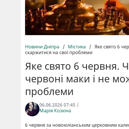
Новини Дніпра
/
Містика
/
Яке свято 6 че
скаржитися на свої проблеми
Яке свято 6 червня. 
червоні маки і не мо
проблеми
06.06.2026 07:45 |
Марія Козкіна
6 червня за новоюліанським церковним кале