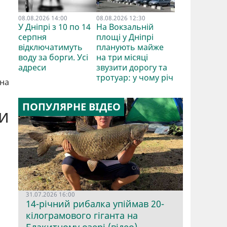
08.08.2026 14:00
08.08.2026 12:30
У Дніпрі з 10 по 14
На Вокзальній
серпня
площі у Дніпрі
відключатимуть
планують майже
воду за борги. Усі
на три місяці
адреси
звузити дорогу та
тротуар: у чому річ
жна
ПОПУЛЯРНЕ ВІДЕО
ти
31.07.2026 16:00
14-річний рибалка упіймав 20-
кілограмового гіганта на