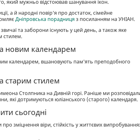
го, який мужньо відстоював шанування ікон.
ції, а й народні повір'я про достаток, сімейне
домляє
Дніпровська порадниця
з посиланням на УНІАН.
звичаї та заборони існують у цей день, а також яке
м стилем.
за новим календарем
овним календарем, вшановують пам'ять преподобного
за старим стилем
меона Столпника на Дивній горі. Раніше ми розповідал
яни, які дотримуються юліанського (старого) календаря.
ити сьогодні
 про зміцнення віри, стійкість у життєвих випробування