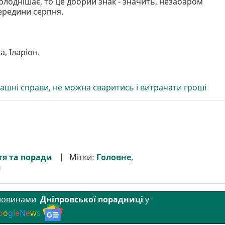
олоднішає, то це добрий знак - значить, незабаром
середини серпня.
, Іларіон.
ашні справи, не можна сваритись і витрачати гроші
я та поради
Мітки:
Головне
,
и
 новинами
Дніпровської порадниці
у
o
o
g
l
e
N
e
w
s