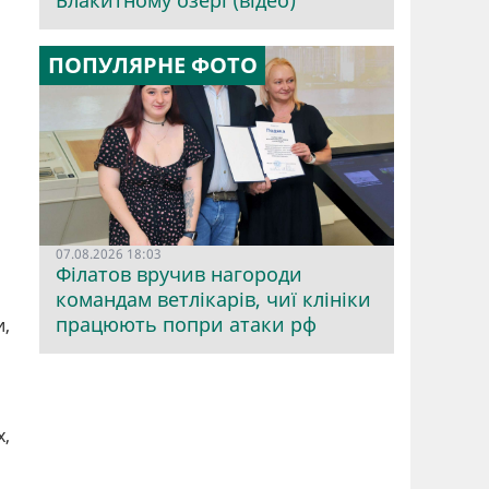
Блакитному озері (відео)
ПОПУЛЯРНЕ ФОТО
07.08.2026 18:03
Філатов вручив нагороди
командам ветлікарів, чиї клініки
працюють попри атаки рф
и,
х,