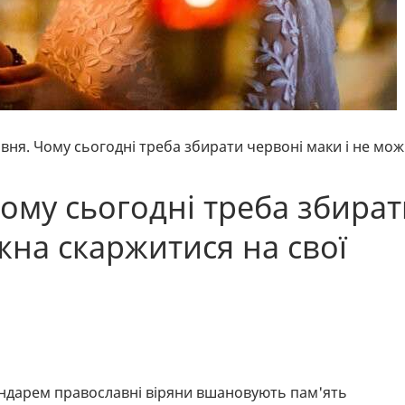
рвня. Чому сьогодні треба збирати червоні маки і не мо
Чому сьогодні треба збира
жна скаржитися на свої
ндарем православні віряни вшановують пам'ять