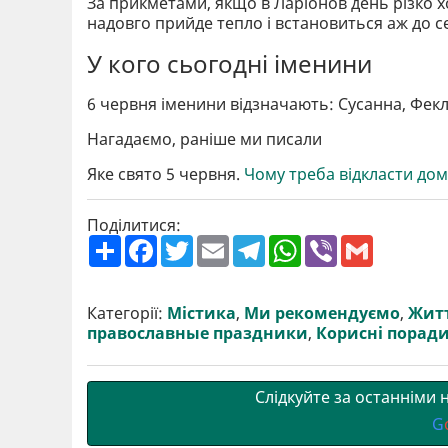
За прикметами, якщо в Ларіонов день різко х
надовго прийде тепло і встановиться аж до 
У кого сьогодні іменини
6 червня іменини відзначають: Сусанна, Фекла
Нагадаємо, раніше ми писали
Яке свято 5 червня.
Чому треба відкласти дом
Поділитися:
П
F
T
E
T
W
V
G
о
a
w
m
e
h
i
m
ш
c
i
a
l
a
b
a
и
e
t
i
e
t
e
i
р
b
t
l
g
s
r
l
Категорії:
Містика
,
Ми рекомендуємо
,
Житт
и
o
e
r
A
православные праздники
,
Корисні порад
т
o
r
a
p
и
k
m
p
Слідкуйте за останніми
G