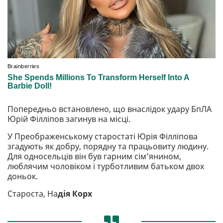
Попередньо встановлено, що внаслідок удару БпЛА
Юрій Філліпов загинув на місці.
У Преображенському старостаті Юрія Філліпова
згадують як добру, порядну та працьовиту людину.
Для односельців він був гарним сім’янином,
люблячим чоловіком і турботливим батьком двох
доньок.
Староста, На
дія Корх