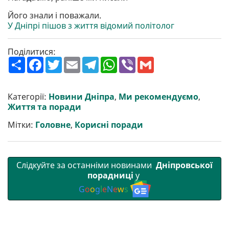
Його знали і поважали.
У Дніпрі пішов з життя відомий політолог
Поділитися:
П
F
T
E
T
W
V
G
о
a
w
m
e
h
i
m
ш
c
i
a
l
a
b
a
и
e
t
i
e
t
e
i
р
b
t
l
g
s
r
l
Категорії:
Новини Дніпра
,
Ми рекомендуємо
,
и
o
e
r
A
Життя та поради
т
o
r
a
p
и
k
m
p
Мітки:
Головне
,
Корисні поради
Слідкуйте за останніми новинами
Дніпровської
порадниці
у
G
o
o
g
l
e
N
e
w
s