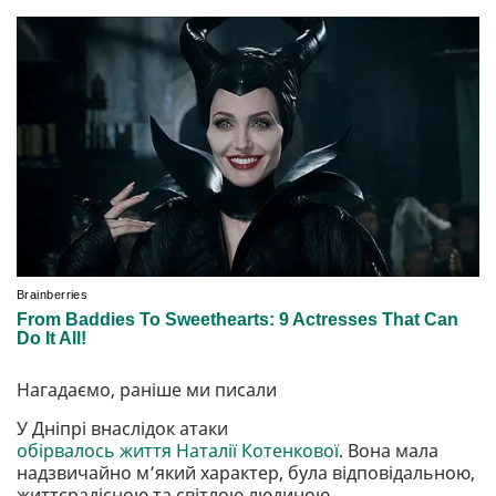
Нагадаємо, раніше ми писали
У Дніпрі внаслідок атаки
обірвалось життя Наталії Котенкової
. Вона мала
надзвичайно м’який характер, була відповідальною,
життєрадісною та світлою людиною