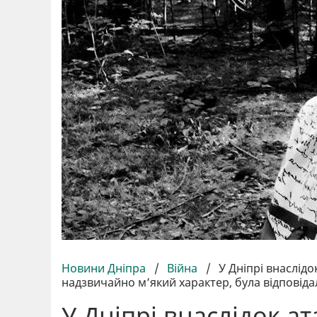
Новини Дніпра
/
Війна
/
У Дніпрі внаслідо
надзвичайно м’який характер, була відповід
У Дніпрі внаслідок а