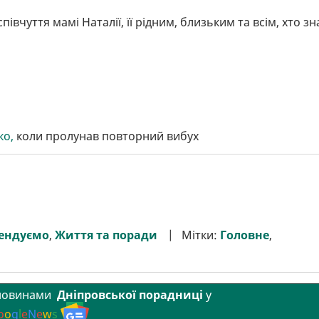
вчуття мамі Наталії, її рідним, близьким та всім, хто зн
ко,
коли пролунав повторний вибух
ендуємо
,
Життя та поради
Мітки:
Головне
,
 новинами
Дніпровської порадниці
у
o
o
g
l
e
N
e
w
s