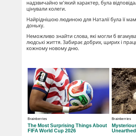
надзвичайно м’який характер, була відповід
цінували колеги.
Найріднішою людиною для Наталії була її ма
доньку.
Неможливо знайти слова, які могли б вгамува
людські життя. Забирає добрих, щирих і прац
кожному новому дню.