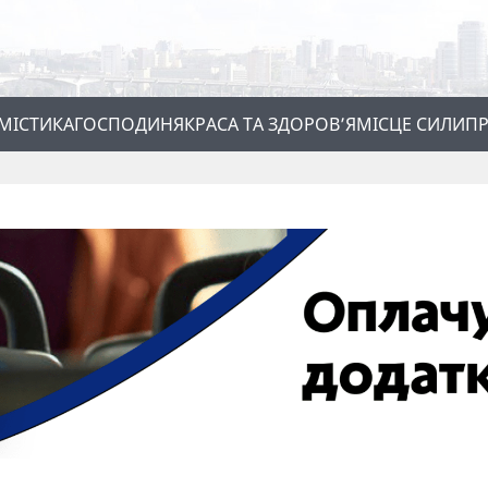
МІСТИКА
ГОСПОДИНЯ
КРАСА ТА ЗДОРОВ’Я
МІСЦЕ СИЛИ
ПР