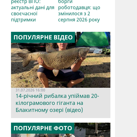
реєстр ВПО:
борги
актуальні дані для
роботодавця: що
своєчасної
змінилося з 2
підтримки
серпня 2026 року
ПОПУЛЯРНЕ ВІДЕО
31.07.2026 16:00
14-річний рибалка упіймав 20-
кілограмового гіганта на
Блакитному озері (відео)
ПОПУЛЯРНЕ ФОТО