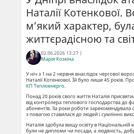
Наталії Котенкової.
м’який характер, бул
життєрадісною та св
02.06.2026 13:27 |
Марія Козкіна
У ніч з 1 на 2 червня внаслідок чергової вор
Наталії Котенкової. Їй було лише 45 років. П
КП Теплоенерго.
Понад 20 років свого життя Наталія присвяти
від контролера теплового господарства до фах
абонентів. За роки роботи зарекомендувала с
з повагою ставилася до людей і сумлінно вик
Наталія здобула вищу освіту в Національній м
були не дипломи чи посади, а людяність, до