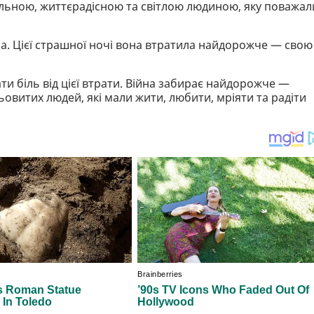
альною, життєрадісною та світлою людиною, яку поважал
ма. Цієї страшної ночі вона втратила найдорожче — свою
ти біль від цієї втрати. Війна забирає найдорожче —
ьовитих людей, які мали жити, любити, мріяти та радіти