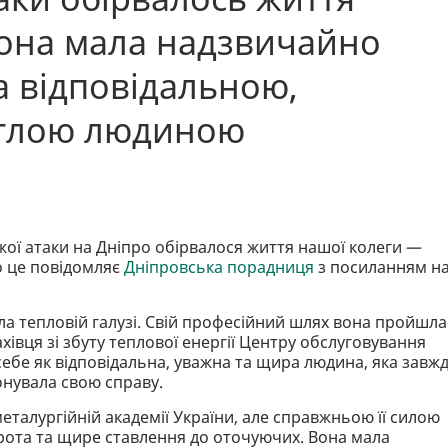
 Вона мала надзвичайно
а відповідальною,
ітлою людиною
ожої атаки на Дніпро обірвалося життя нашої колеги —
ро це повідомляє
Дніпровська порадниця
з посиланням н
ла тепловій галузі. Свій професійний шлях вона пройшла
івця зі збуту теплової енергії Центру обслуговування
ебе як відповідальна, уважна та щира людина, яка завж
онувала свою справу.
еталургійній академії України, але справжньою її силою
брота та щире ставлення до оточуючих. Вона мала