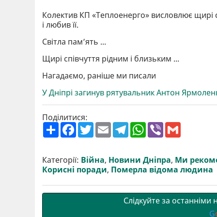
Колектив КП «Теплоенерго» висловлює щирі спі
і любив її.
Світла пам’ять ...
Щирі співчуття рідним і близьким ...
Нагадаємо, раніше ми писали
У Дніпрі загинув рятувальник Антон Ярмолен
Поділитися:
П
F
T
E
T
W
V
G
о
a
w
m
e
h
i
m
ш
c
i
a
l
a
b
a
и
e
t
i
e
t
e
i
р
b
t
l
g
s
r
l
Категорії:
Війна
,
Новини Дніпра
,
Ми реком
и
o
e
r
A
Корисні поради
,
Померла відома людина
т
o
r
a
p
и
k
m
p
Слідкуйте за останніми
G