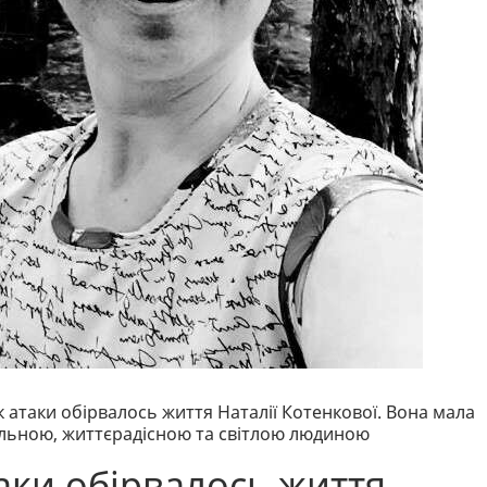
к атаки обірвалось життя Наталії Котенкової. Вона мала
альною, життєрадісною та світлою людиною
таки обірвалось життя