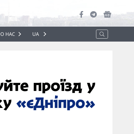
О НАС
UA
ПРО НАС
РЕКЛАМА
ПОЛІТИКА КОНФІДЕНЦІЙНОСТІ